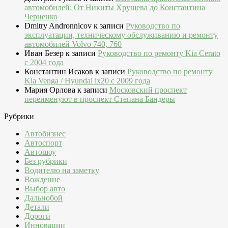
автомобилей: От Никиты Хрущева до Константина
Черненко
Dmitry Andronnicov
к записи
Руководство по
эксплуатации, техническому обслуживанию и ремонту
автомобилей Volvo 740, 760
Иван Безер
к записи
Руководство по ремонту Kia Cerato
c 2004 года
Константин Исаков
к записи
Руководство по ремонту
Kia Venga / Hyundai ix20 c 2009 года
Мария Орлова
к записи
Московский проспект
переименуют в проспект Степана Бандеры
Рубрики
Автобизнес
Автоспорт
Автошоу
Без рубрики
Водителю на заметку
Вождение
Выбор авто
Дальнобой
Детали
Дороги
Инновации