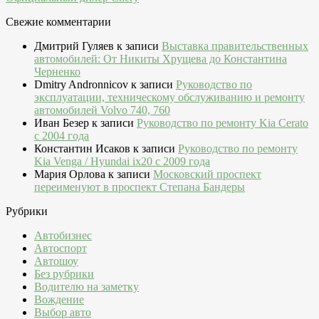
Свежие комментарии
Дмитрий Гуляев
к записи
Выставка правительственных
автомобилей: От Никиты Хрущева до Константина
Черненко
Dmitry Andronnicov
к записи
Руководство по
эксплуатации, техническому обслуживанию и ремонту
автомобилей Volvo 740, 760
Иван Безер
к записи
Руководство по ремонту Kia Cerato
c 2004 года
Константин Исаков
к записи
Руководство по ремонту
Kia Venga / Hyundai ix20 c 2009 года
Мария Орлова
к записи
Московский проспект
переименуют в проспект Степана Бандеры
Рубрики
Автобизнес
Автоспорт
Автошоу
Без рубрики
Водителю на заметку
Вождение
Выбор авто