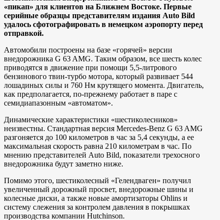
«пикап» для клиентов на Ближнем Востоке. Первые
серийные образцы представителям издания Auto Bild
удалось сфотографировать в немецком аэропорту перед
отправкой.
Автомобили построены на базе «горячей» версии
внедорожника G 63 AMG. Таким образом, все шесть колес
приводятся в движение при помощи 5,5-литрового
бензинового твин-турбо мотора, который развивает 544
лошадиных силы и 760 Нм крутящего момента. Двигатель,
как предполагается, по-прежнему работает в паре с
семидиапазонным «автоматом».
Динамические характеристики «шестиколесников»
неизвестны. Стандартная версия Mercedes-Benz G 63 AMG
разгоняется до 100 километров в час за 5,4 секунды, а ее
максимальная скорость равна 210 километрам в час. По
мнению представителей Auto Bild, показатели трехосного
внедорожника будут заметно ниже.
Помимо этого, шестиколесный «Гелендваген» получил
увеличенный дорожный просвет, внедорожные шины и
колесные диски, а также новые амортизаторы Ohlins и
систему слежения за контролем давления в покрышках
производства компании Hutchinson.