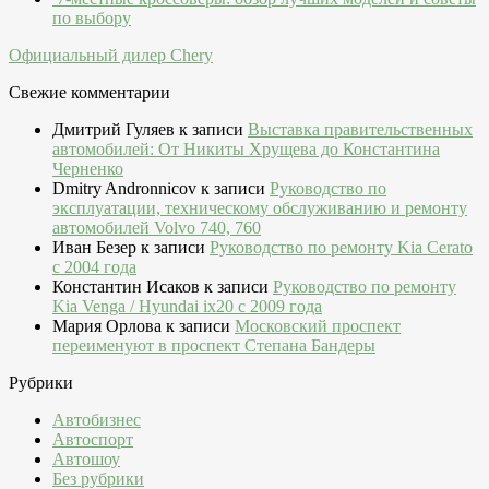
по выбору
Официальный дилер Chery
Свежие комментарии
Дмитрий Гуляев
к записи
Выставка правительственных
автомобилей: От Никиты Хрущева до Константина
Черненко
Dmitry Andronnicov
к записи
Руководство по
эксплуатации, техническому обслуживанию и ремонту
автомобилей Volvo 740, 760
Иван Безер
к записи
Руководство по ремонту Kia Cerato
c 2004 года
Константин Исаков
к записи
Руководство по ремонту
Kia Venga / Hyundai ix20 c 2009 года
Мария Орлова
к записи
Московский проспект
переименуют в проспект Степана Бандеры
Рубрики
Автобизнес
Автоспорт
Автошоу
Без рубрики