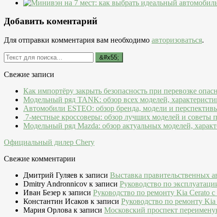
Добавить коментарий
Для отправки комментария вам необходимо
авторизоваться
.
Свежие записи
Как импортёру закрыть безопасность при перевозке опас
Модельный ряд TANK: обзор всех моделей, характеристи
Автомобили ESTEO: обзор бренда, модели и перспектив
7-местные кроссоверы: обзор лучших моделей и советы 
Модельный ряд Mazda: обзор актуальных моделей, характ
Официальный дилер Chery
Свежие комментарии
Дмитрий Гуляев
к записи
Выставка правительственных а
Dmitry Andronnicov
к записи
Руководство по эксплуатаци
Иван Безер
к записи
Руководство по ремонту Kia Cerato c
Константин Исаков
к записи
Руководство по ремонту Kia 
Мария Орлова
к записи
Московский проспект переимену