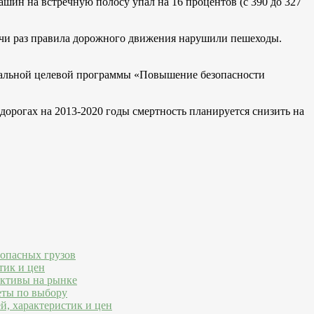
ашин на встречную полосу упал на 16 процентов (с 390 до 327
ячи раз правила дорожного движения нарушили пешеходы.
еральной целевой программы «Повышение безопасности
дорогах на 2013-2020 годы смертность планируется снизить на
 опасных грузов
тик и цен
ективы на рынке
еты по выбору
й, характеристик и цен