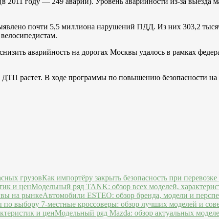
в 2011 году — 249 аварий). Уровень аварийности из-за выезда м
ыявлено почти 5,5 миллиона нарушений ПДД. Из них 303,2 тыс
 велосипедистам.
 снизить аварийность на дорогах Москвы удалось в рамках фед
в ДТП растет. В ходе программы по повышению безопасности на 
Как импортёру закрыть безопасность при перевозке
Модельный ряд TANK: обзор всех моделей, характерис
Автомобили ESTEO: обзор бренда, модели и персп
7-местные кроссоверы: обзор лучших моделей и сов
Модельный ряд Mazda: обзор актуальных моделе