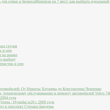
Минивэн на 7 мест: как выбрать идеальный 
ных грузов
к и цен
ы на рынке
по выбору
еристик и цен
втомобилей: От Никиты Хрущева до Константина Черненко
и, техническому обслуживанию и ремонту автомобилей Volvo 740
 2004 года
Venga / Hyundai ix20 c 2009 года
ют в проспект Степана Бандеры