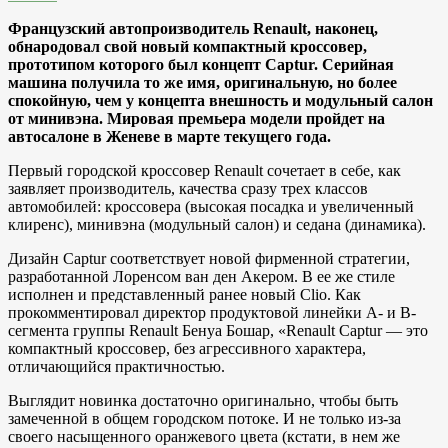
Французский автопроизводитель Renault, наконец,
обнародовал свой новый компактный кроссовер,
прототипом которого был концепт Captur. Серийная
машина получила то же имя, оригинальную, но более
спокойную, чем у концепта внешность и модульный салон
от минивэна. Мировая премьера модели пройдет на
автосалоне в Женеве в марте текущего года.
Первый городской кроссовер Renault сочетает в себе, как
заявляет производитель, качества сразу трех классов
автомобилей: кроссовера (высокая посадка и увеличенный
клиренс), минивэна (модульный салон) и седана (динамика).
Дизайн Captur соответствует новой фирменной стратегии,
разработанной Лоренсом ван ден Акером. В ее же стиле
исполнен и представленный ранее новый Clio. Как
прокомментировал директор продуктовой линейки A- и B-
сегмента группы Renault Бенуа Бошар, «Renault Captur — это
компактный кроссовер, без агрессивного характера,
отличающийся практичностью.
Выглядит новинка достаточно оригинально, чтобы быть
замеченной в общем городском потоке. И не только из-за
своего насыщенного оранжевого цвета (кстати, в нем же