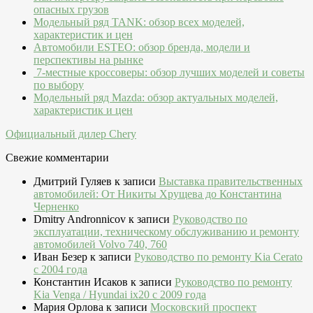
опасных грузов
Модельный ряд TANK: обзор всех моделей,
характеристик и цен
Автомобили ESTEO: обзор бренда, модели и
перспективы на рынке
7-местные кроссоверы: обзор лучших моделей и советы
по выбору
Модельный ряд Mazda: обзор актуальных моделей,
характеристик и цен
Официальный дилер Chery
Свежие комментарии
Дмитрий Гуляев
к записи
Выставка правительственных
автомобилей: От Никиты Хрущева до Константина
Черненко
Dmitry Andronnicov
к записи
Руководство по
эксплуатации, техническому обслуживанию и ремонту
автомобилей Volvo 740, 760
Иван Безер
к записи
Руководство по ремонту Kia Cerato
c 2004 года
Константин Исаков
к записи
Руководство по ремонту
Kia Venga / Hyundai ix20 c 2009 года
Мария Орлова
к записи
Московский проспект