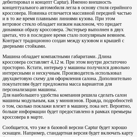
дебютировал и концепт Captur). Именно внешность
концептуального автомобиля легла в основу стиля серийного
кроссовера. Новинка отличается массивной передней частью
и в то же время плавными линиями кузова. При этом
ветровое стекло обладает низким наклоном, что придает
динамики образу кроссовера. Экстерьер выполнен в двух
цветах, что в последнее время стало популярным веянием.
Контраст традиционно создан между кузовом и крышей с
дверными стойками.
Машина обладает компактными габаритами. Длина
кроссовера составляет 4,12 м. При этом внутри достаточно
просторно. Кстати, интерьер у машины получился довольно
интересными и нескучным. Производитель использовал
двухцветовую схему для оформления салона. Дополнительно
покупателям будет предложена масса вариантов для
персонализации машины.
Для наибольшего удобства компания решила сделать салон
машины модульным, как у минивэнов. Правда, подробностей
о том, сколько поклажи влезет в машину, пока нет. Вероятно,
больше информации будет предоставлено в рамках премьеры
кроссовера в марте.
Сообщается, что уже в базовой версии Captur будет хорошо
оснащен. Например, стандартная версия будет включать карту