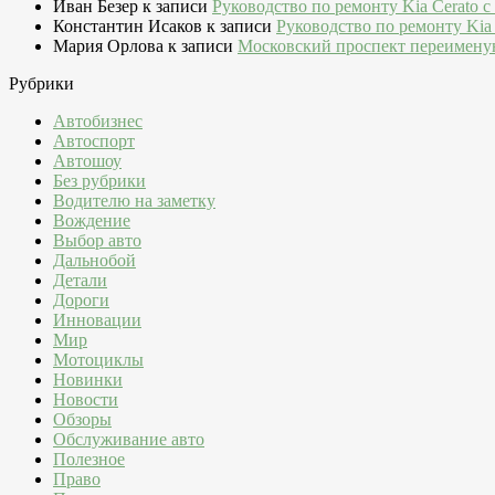
Иван Безер
к записи
Руководство по ремонту Kia Cerato c
Константин Исаков
к записи
Руководство по ремонту Kia 
Мария Орлова
к записи
Московский проспект переимену
Рубрики
Автобизнес
Автоспорт
Автошоу
Без рубрики
Водителю на заметку
Вождение
Выбор авто
Дальнобой
Детали
Дороги
Инновации
Мир
Мотоциклы
Новинки
Новости
Обзоры
Обслуживание авто
Полезное
Право