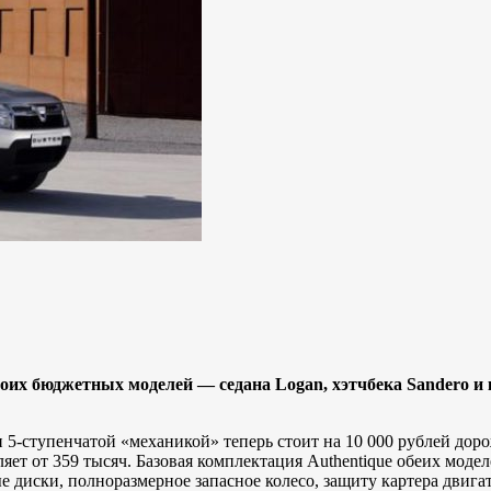
оих бюджетных моделей — седана Logan, хэтчбека Sandero и 
.) и 5-ступенчатой «механикой» теперь стоит на 10 000 рублей д
ляет от 359 тысяч. Базовая комплектация Authentique обеих мод
ые диски, полноразмерное запасное колесо, защиту картера двиг