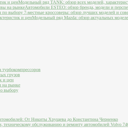
Модельный ряд TANK: обзор всех моделей, характерис
Автомобили ESTEO: обзор бренда, модели и персп
7-местные кроссоверы: обзор лучших моделей и сов
Модельный ряд Mazda: обзор актуальных моделе
а турбокомпрессоров
ных грузов
к и цен
ы на рынке
по выбору
втомобилей: От Никиты Хрущева до Константина Черненко
и, техническому обслуживанию и ремонту автомобилей Volvo 740