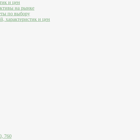
тик и цен
ективы на рынке
еты по выбору
й, характеристик и цен
, 760