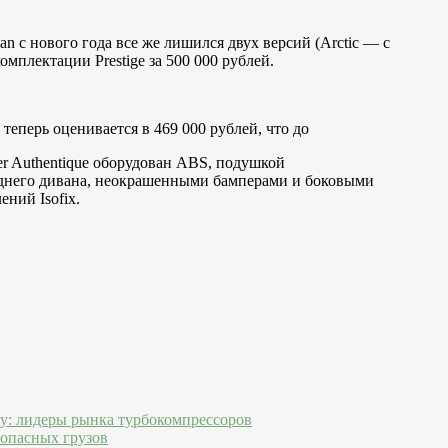
n с нового года все же лишился двух версий (Arctic — с
омплектации Prestige за 500 000 рублей.
теперь оценивается в 469 000 рублей, что до
ter Authentique оборудован ABS, подушкой
заднего дивана, неокрашенными бамперами и боковыми
ний Isofix.
ду: лидеры рынка турбокомпрессоров
 опасных грузов