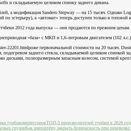
sofix и складываемую целиком спинку заднего дивана.
лей, а модификация Sandero Stepway — на 15 тысяч. Однако Loga
 по эстерьеру), а «автомат» теперь доступен только в топовой к
хэтчбеки 2012 года выпуска — они продаются по прежним ценам.
неприводная «база» с МКП и 1,6-литровым двигателем (102 л.с.) 
uster-22201.htmlроже первоначальной стоимости на 20 тысяч. Dus
м, подогревом заднего стекла, складываемой целиком спинкой 
ми дисками, полноразмерным запасным колесом, системой крепле
ТОП-5 производителей турбин в 2026 го
Как импортёру закрыть безопасность при перевозке