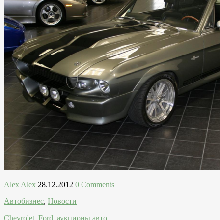
Alex Alex
28.12.2012
0 Comments
Автобизнес
,
Новости
Chevrolet
,
Ford
,
аукционы авто