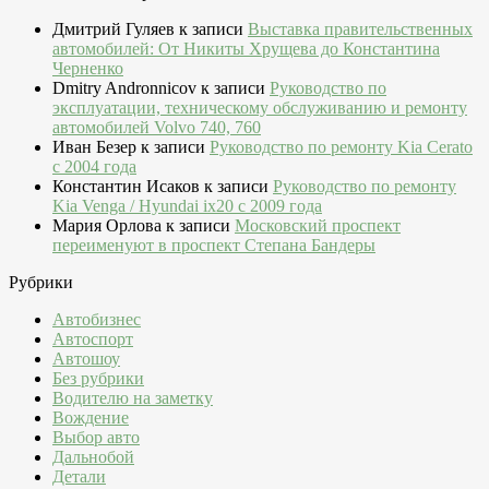
Дмитрий Гуляев
к записи
Выставка правительственных
автомобилей: От Никиты Хрущева до Константина
Черненко
Dmitry Andronnicov
к записи
Руководство по
эксплуатации, техническому обслуживанию и ремонту
автомобилей Volvo 740, 760
Иван Безер
к записи
Руководство по ремонту Kia Cerato
c 2004 года
Константин Исаков
к записи
Руководство по ремонту
Kia Venga / Hyundai ix20 c 2009 года
Мария Орлова
к записи
Московский проспект
переименуют в проспект Степана Бандеры
Рубрики
Автобизнес
Автоспорт
Автошоу
Без рубрики
Водителю на заметку
Вождение
Выбор авто
Дальнобой
Детали