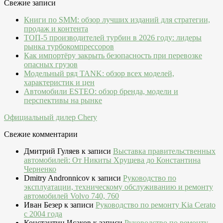
Свежие записи
Книги по SMM: обзор лучших изданий для стратегии,
продаж и контента
ТОП-5 производителей турбин в 2026 году: лидеры
рынка турбокомпрессоров
Как импортёру закрыть безопасность при перевозке
опасных грузов
Модельный ряд TANK: обзор всех моделей,
характеристик и цен
Автомобили ESTEO: обзор бренда, модели и
перспективы на рынке
Официальный дилер Chery
Свежие комментарии
Дмитрий Гуляев
к записи
Выставка правительственных
автомобилей: От Никиты Хрущева до Константина
Черненко
Dmitry Andronnicov
к записи
Руководство по
эксплуатации, техническому обслуживанию и ремонту
автомобилей Volvo 740, 760
Иван Безер
к записи
Руководство по ремонту Kia Cerato
c 2004 года
Константин Исаков
к записи
Руководство по ремонту