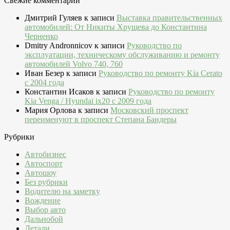
Свежие комментарии
Дмитрий Гуляев
к записи
Выставка правительственных
автомобилей: От Никиты Хрущева до Константина
Черненко
Dmitry Andronnicov
к записи
Руководство по
эксплуатации, техническому обслуживанию и ремонту
автомобилей Volvo 740, 760
Иван Безер
к записи
Руководство по ремонту Kia Cerato
c 2004 года
Константин Исаков
к записи
Руководство по ремонту
Kia Venga / Hyundai ix20 c 2009 года
Мария Орлова
к записи
Московский проспект
переименуют в проспект Степана Бандеры
Рубрики
Автобизнес
Автоспорт
Автошоу
Без рубрики
Водителю на заметку
Вождение
Выбор авто
Дальнобой
Детали