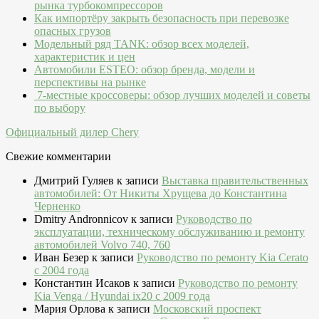
рынка турбокомпрессоров
Как импортёру закрыть безопасность при перевозке
опасных грузов
Модельный ряд TANK: обзор всех моделей,
характеристик и цен
Автомобили ESTEO: обзор бренда, модели и
перспективы на рынке
7-местные кроссоверы: обзор лучших моделей и советы
по выбору
Официальный дилер Chery
Свежие комментарии
Дмитрий Гуляев
к записи
Выставка правительственных
автомобилей: От Никиты Хрущева до Константина
Черненко
Dmitry Andronnicov
к записи
Руководство по
эксплуатации, техническому обслуживанию и ремонту
автомобилей Volvo 740, 760
Иван Безер
к записи
Руководство по ремонту Kia Cerato
c 2004 года
Константин Исаков
к записи
Руководство по ремонту
Kia Venga / Hyundai ix20 c 2009 года
Мария Орлова
к записи
Московский проспект