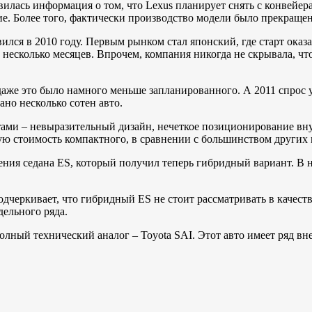
илась информация о том, что Lexus планирует снять с конвейер
. Более того, фактически производство модели было прекращен
ился в 2010 году. Первым рынком стал японский, где старт ока
несколько месяцев. Впрочем, компания никогда не скрывала, чт
аже это было намного меньше запланированного. А 2011 спрос у
но несколько сотен авто.
ми – невыразительный дизайн, нечеткое позиционирование внут
ую стоимость компактного, в сравнении с большинством других 
ия седана ES, который получил теперь гибридный вариант. В н
черкивает, что гибридный ES не стоит рассматривать в качеств
ельного ряда.
лный технический аналог – Toyota SAI. Этот авто имеет ряд вн