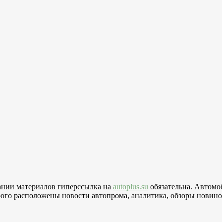
вании материалов гиперссылка на
autoplus.su
обязательна. Автомо
го расположены новости автопрома, аналитика, обзоры новинок