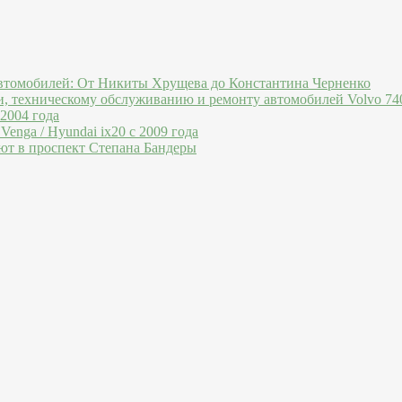
втомобилей: От Никиты Хрущева до Константина Черненко
и, техническому обслуживанию и ремонту автомобилей Volvo 740
 2004 года
Venga / Hyundai ix20 c 2009 года
ют в проспект Степана Бандеры