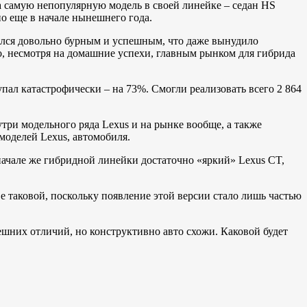
а самую непопулярную модель в своей линейке – седан HS
о еще в начале нынешнего года.
зался довольно бурным и успешным, что даже вынудило
о, несмотря на домашние успехи, главным рынком для гибрида
пал катастрофически – на 73%. Смогли реализовать всего 2 864
ри модельного ряда Lexus и на рынке вообще, а также
моделей Lexus, автомобиля.
ачале же гибридной линейки достаточно «яркий» Lexus CT,
е таковой, поскольку появление этой версии стало лишь частью
ешних отличий, но конструктивно авто схожи. Каковой будет