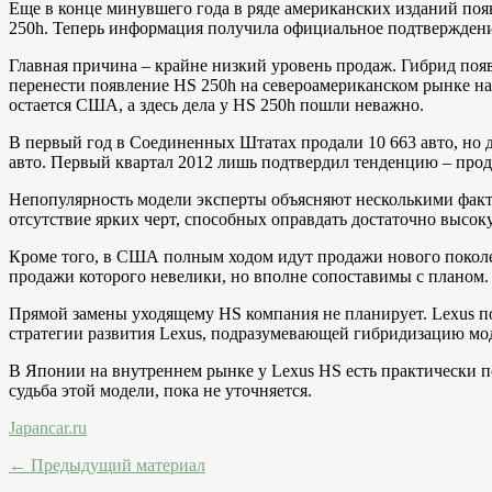
Еще в конце минувшего года в ряде американских изданий появ
250h. Теперь информация получила официальное подтверждение
Главная причина – крайне низкий уровень продаж. Гибрид появ
перенести появление HS 250h на североамериканском рынке на 
остается США, а здесь дела у HS 250h пошли неважно.
В первый год в Соединенных Штатах продали 10 663 авто, но д
авто. Первый квартал 2012 лишь подтвердил тенденцию – прода
Непопулярность модели эксперты объясняют несколькими факта
отсутствие ярких черт, способных оправдать достаточно высок
Кроме того, в США полным ходом идут продажи нового поколен
продажи которого невелики, но вполне сопоставимы с планом.
Прямой замены уходящему HS компания не планирует. Lexus под
стратегии развития Lexus, подразумевающей гибридизацию мод
В Японии на внутреннем рынке у Lexus HS есть практически по
судьба этой модели, пока не уточняется.
Japancar.ru
← Предыдущий материал