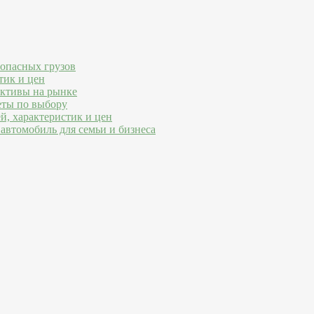
 опасных грузов
тик и цен
ективы на рынке
еты по выбору
й, характеристик и цен
автомобиль для семьи и бизнеса