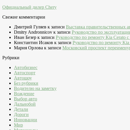
Официальный дилер Chery
Свежие комментарии
Дмитрий Гуляев
к записи
Выставка правительственных а
Dmitry Andronnicov
к записи
Руководство по эксплуатаци
Иван Безер
к записи
Руководство по ремонту Kia Cerato c
Константин Исаков
к записи
Руководство по ремонту Kia 
Мария Орлова
к записи
Московский проспект переимену
Рубрики
Автобизнес
Автоспорт
Автошоу
Без рубрики
Водителю на заметку
Вождение
Выбор авто
Дальнобой
Детали
Дороги
Инновации
Мир