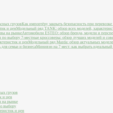
Как импортёру закрыть безопасность при перевозке
Модельный ряд TANK: обзор всех моделей, характерис
Автомобили ESTEO: обзор бренда, модели и персп
7-местные кроссоверы: обзор лучших моделей и сов
Модельный ряд Mazda: обзор актуальных моделе
Минивэн на 7 мест: как выбрать идеальный 
ных грузов
к и цен
ы на рынке
по выбору
еристик и цен