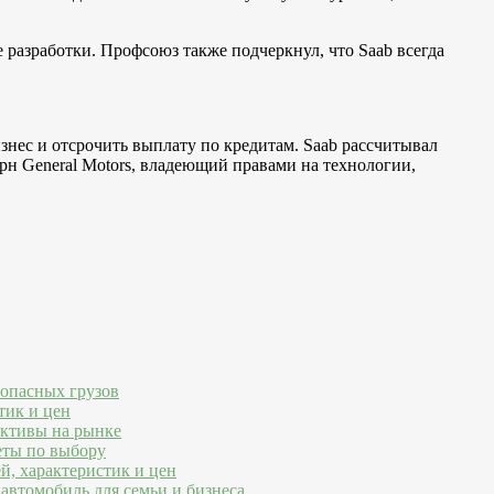
 разработки. Профсоюз также подчеркнул, что Saab всегда
изнес и отсрочить выплату по кредитам. Saab рассчитывал
рн General Motors, владеющий правами на технологии,
 опасных грузов
тик и цен
ективы на рынке
еты по выбору
й, характеристик и цен
автомобиль для семьи и бизнеса