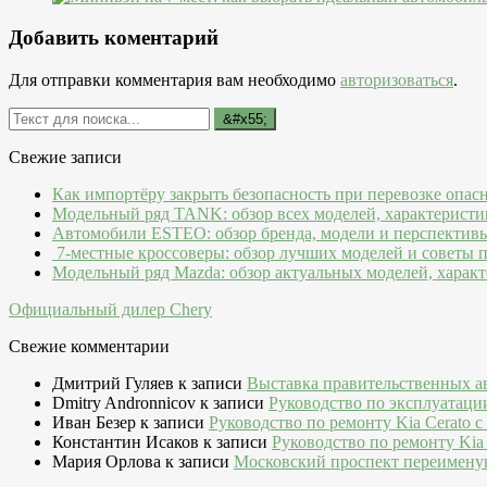
Добавить коментарий
Для отправки комментария вам необходимо
авторизоваться
.
Свежие записи
Как импортёру закрыть безопасность при перевозке опас
Модельный ряд TANK: обзор всех моделей, характеристи
Автомобили ESTEO: обзор бренда, модели и перспектив
7-местные кроссоверы: обзор лучших моделей и советы 
Модельный ряд Mazda: обзор актуальных моделей, характ
Официальный дилер Chery
Свежие комментарии
Дмитрий Гуляев
к записи
Выставка правительственных а
Dmitry Andronnicov
к записи
Руководство по эксплуатаци
Иван Безер
к записи
Руководство по ремонту Kia Cerato c
Константин Исаков
к записи
Руководство по ремонту Kia 
Мария Орлова
к записи
Московский проспект переимену