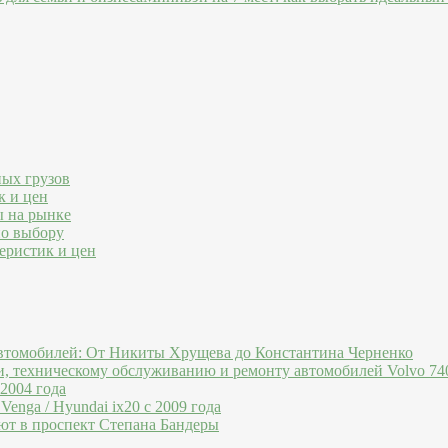
ных грузов
к и цен
ы на рынке
по выбору
еристик и цен
втомобилей: От Никиты Хрущева до Константина Черненко
и, техническому обслуживанию и ремонту автомобилей Volvo 740
 2004 года
Venga / Hyundai ix20 c 2009 года
ют в проспект Степана Бандеры