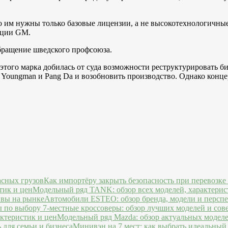
то им нужны только базовые лицензии, а не высокотехнологичные
кции GM.
обращение шведского профсоюза.
 этого марка добилась от суда возможности реструктурировать б
Youngman и Pang Da и возобновить производство. Однако конце
Как импортёру закрыть безопасность при перевозке
Модельный ряд TANK: обзор всех моделей, характерис
Автомобили ESTEO: обзор бренда, модели и персп
7-местные кроссоверы: обзор лучших моделей и сов
Модельный ряд Mazda: обзор актуальных моделе
Минивэн на 7 мест: как выбрать идеальный 