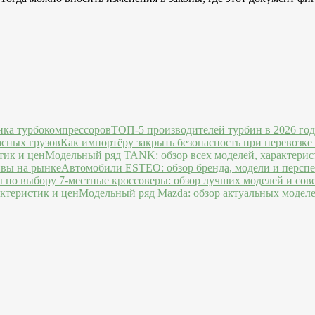
ТОП-5 производителей турбин в 2026 го
Как импортёру закрыть безопасность при перевозке
Модельный ряд TANK: обзор всех моделей, характерис
Автомобили ESTEO: обзор бренда, модели и персп
7-местные кроссоверы: обзор лучших моделей и сов
Модельный ряд Mazda: обзор актуальных моделе