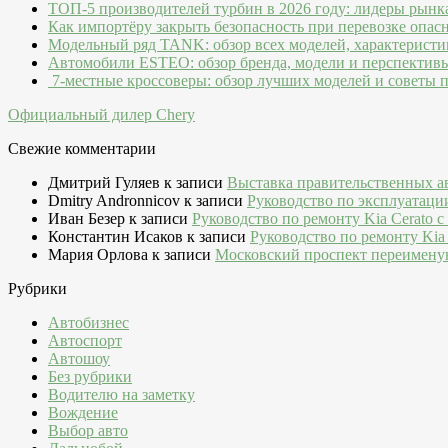
ТОП-5 производителей турбин в 2026 году: лидеры рынк
Как импортёру закрыть безопасность при перевозке опас
Модельный ряд TANK: обзор всех моделей, характеристи
Автомобили ESTEO: обзор бренда, модели и перспектив
7-местные кроссоверы: обзор лучших моделей и советы 
Официальный дилер Chery
Свежие комментарии
Дмитрий Гуляев
к записи
Выставка правительственных а
Dmitry Andronnicov
к записи
Руководство по эксплуатаци
Иван Безер
к записи
Руководство по ремонту Kia Cerato c
Константин Исаков
к записи
Руководство по ремонту Kia 
Мария Орлова
к записи
Московский проспект переимену
Рубрики
Автобизнес
Автоспорт
Автошоу
Без рубрики
Водителю на заметку
Вождение
Выбор авто