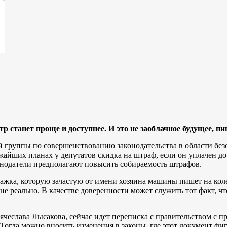
 станет проще и доступнее. И это не заоблачное будущее, пи
ей группы по совершенствованию законодательства в области бе
жайших планах у депутатов скидка на штраф, если он уплачен до
конодатели предполагают повысить собираемость штрафов.
ажка, которую зачастую от имени хозяина машины пишет на коле
 не реально. В качестве доверенности может служить тот факт, 
чеслава Лысакова, сейчас идет переписка с правительством с п
 Тогда можно вносить изменения в законы, где этот документ фи