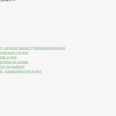
ду: лидеры рынка турбокомпрессоров
 опасных грузов
тик и цен
ективы на рынке
еты по выбору
й, характеристик и цен