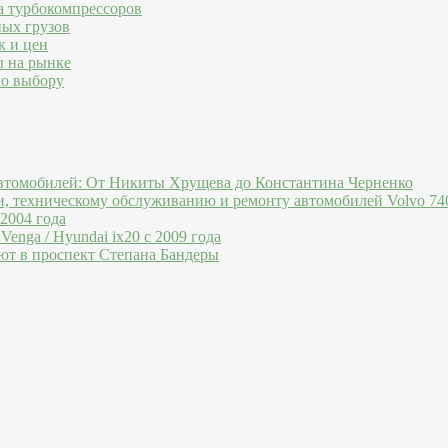
а турбокомпрессоров
ных грузов
к и цен
ы на рынке
по выбору
втомобилей: От Никиты Хрущева до Константина Черненко
и, техническому обслуживанию и ремонту автомобилей Volvo 740
 2004 года
Venga / Hyundai ix20 c 2009 года
ют в проспект Степана Бандеры