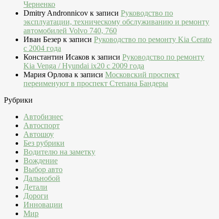
Черненко
Dmitry Andronnicov
к записи
Руководство по
эксплуатации, техническому обслуживанию и ремонту
автомобилей Volvo 740, 760
Иван Безер
к записи
Руководство по ремонту Kia Cerato
c 2004 года
Константин Исаков
к записи
Руководство по ремонту
Kia Venga / Hyundai ix20 c 2009 года
Мария Орлова
к записи
Московский проспект
переименуют в проспект Степана Бандеры
Рубрики
Автобизнес
Автоспорт
Автошоу
Без рубрики
Водителю на заметку
Вождение
Выбор авто
Дальнобой
Детали
Дороги
Инновации
Мир