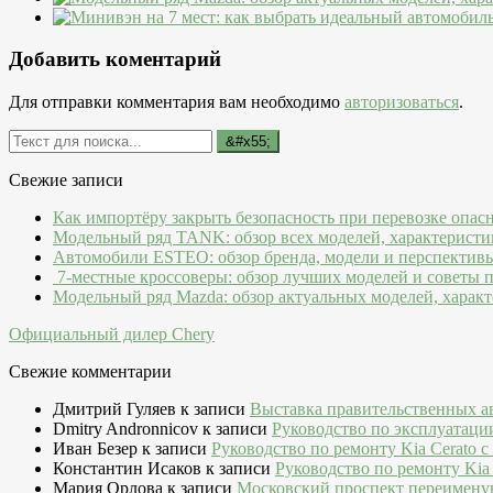
Добавить коментарий
Для отправки комментария вам необходимо
авторизоваться
.
Свежие записи
Как импортёру закрыть безопасность при перевозке опас
Модельный ряд TANK: обзор всех моделей, характеристи
Автомобили ESTEO: обзор бренда, модели и перспектив
7-местные кроссоверы: обзор лучших моделей и советы 
Модельный ряд Mazda: обзор актуальных моделей, характ
Официальный дилер Chery
Свежие комментарии
Дмитрий Гуляев
к записи
Выставка правительственных а
Dmitry Andronnicov
к записи
Руководство по эксплуатаци
Иван Безер
к записи
Руководство по ремонту Kia Cerato c
Константин Исаков
к записи
Руководство по ремонту Kia 
Мария Орлова
к записи
Московский проспект переимену