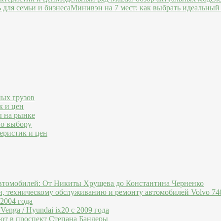
Минивэн на 7 мест: как выбрать идеальный 
ных грузов
к и цен
ы на рынке
по выбору
еристик и цен
втомобилей: От Никиты Хрущева до Константина Черненко
и, техническому обслуживанию и ремонту автомобилей Volvo 740
 2004 года
Venga / Hyundai ix20 c 2009 года
ют в проспект Степана Бандеры