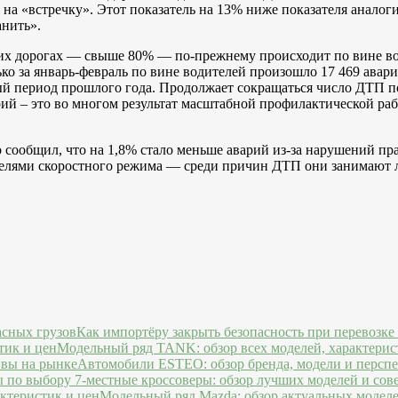
 на «встречку». Этот показатель на 13% ниже показателя анало
анить».
х дорогах — свыше 80% — по-прежнему происходит по вине води
о за январь-февраль по вине водителей произошло 17 469 авари
ный период прошлого года. Продолжает сокращаться число ДТП п
арий – это во многом результат масштабной профилактической 
общил, что на 1,8% стало меньше аварий из-за нарушений прави
ителями скоростного режима — среди причин ДТП они занимают
Как импортёру закрыть безопасность при перевозке
Модельный ряд TANK: обзор всех моделей, характерис
Автомобили ESTEO: обзор бренда, модели и персп
7-местные кроссоверы: обзор лучших моделей и сов
Модельный ряд Mazda: обзор актуальных моделе