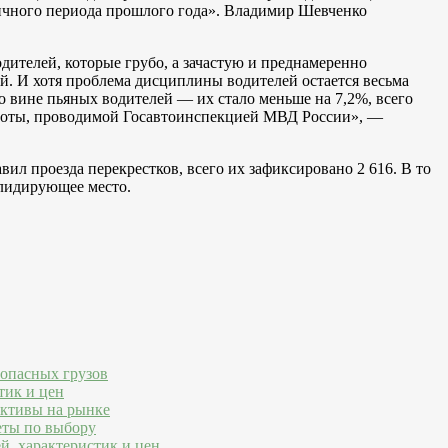
гичного периода прошлого года». Владимир Шевченко
телей, которые грубо, а зачастую и преднамеренно
й. И хотя проблема дисциплины водителей остается весьма
о вине пьяных водителей — их стало меньше на 7,2%, всего
работы, проводимой Госавтоинспекцией МВД России», —
л проезда перекрестков, всего их зафиксировано 2 616. В то
 лидирующее место.
 опасных грузов
тик и цен
ективы на рынке
еты по выбору
й, характеристик и цен