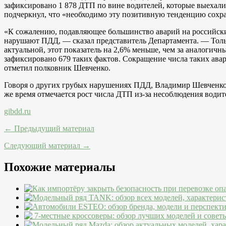
зафиксировано 1 878 ДТП по вине водителей, которые выехали
подчеркнул, что «необходимо эту позитивную тенденцию сохр
«К сожалению, подавляющее большинство аварий на российски
нарушают ПДД, — сказал представитель Департамента. — Тольк
актуальной, этот показатель на 2,6% меньше, чем за аналогич
зафиксировано 679 таких фактов. Сокращение числа таких ав
отметил полковник Шевченко.
Говоря о других грубых нарушениях ПДД, Владимир Шевченко со
же время отмечается рост числа ДТП из-за несоблюдения вод
gibdd.ru
← Предыдущий материал
Следующий материал →
Похожие материалы