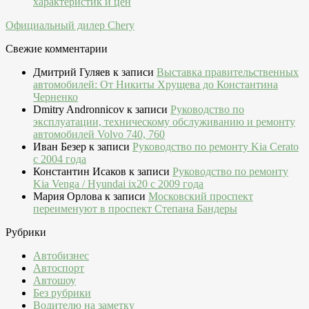
характеристик и цен
Официальный дилер Chery
Свежие комментарии
Дмитрий Гуляев
к записи
Выставка правительственных
автомобилей: От Никиты Хрущева до Константина
Черненко
Dmitry Andronnicov
к записи
Руководство по
эксплуатации, техническому обслуживанию и ремонту
автомобилей Volvo 740, 760
Иван Безер
к записи
Руководство по ремонту Kia Cerato
c 2004 года
Константин Исаков
к записи
Руководство по ремонту
Kia Venga / Hyundai ix20 c 2009 года
Мария Орлова
к записи
Московский проспект
переименуют в проспект Степана Бандеры
Рубрики
Автобизнес
Автоспорт
Автошоу
Без рубрики
Водителю на заметку