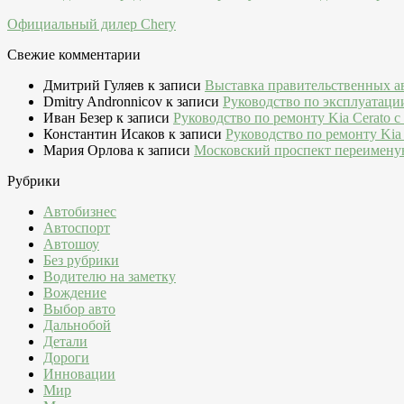
Официальный дилер Chery
Свежие комментарии
Дмитрий Гуляев
к записи
Выставка правительственных а
Dmitry Andronnicov
к записи
Руководство по эксплуатаци
Иван Безер
к записи
Руководство по ремонту Kia Cerato c
Константин Исаков
к записи
Руководство по ремонту Kia 
Мария Орлова
к записи
Московский проспект переимену
Рубрики
Автобизнес
Автоспорт
Автошоу
Без рубрики
Водителю на заметку
Вождение
Выбор авто
Дальнобой
Детали
Дороги
Инновации
Мир