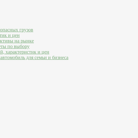
 опасных грузов
тик и цен
ективы на рынке
еты по выбору
й, характеристик и цен
автомобиль для семьи и бизнеса