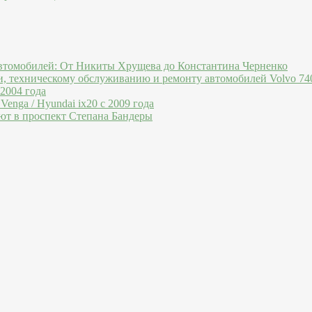
втомобилей: От Никиты Хрущева до Константина Черненко
и, техническому обслуживанию и ремонту автомобилей Volvo 740
 2004 года
Venga / Hyundai ix20 c 2009 года
ют в проспект Степана Бандеры