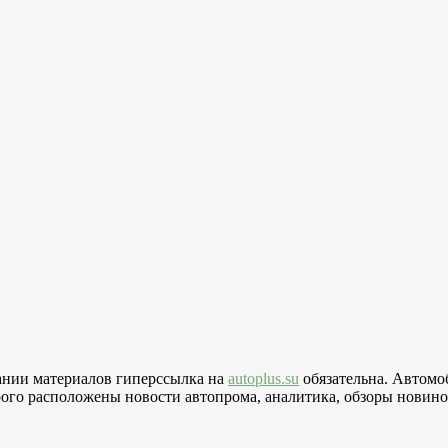
вании материалов гиперссылка на
autoplus.su
обязательна. Автомо
го расположены новости автопрома, аналитика, обзоры новинок