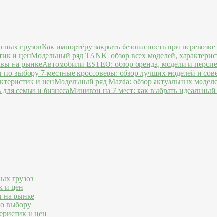
Как импортёру закрыть безопасность при перевозке
Модельный ряд TANK: обзор всех моделей, характерис
Автомобили ESTEO: обзор бренда, модели и персп
7-местные кроссоверы: обзор лучших моделей и сов
Модельный ряд Mazda: обзор актуальных моделе
Минивэн на 7 мест: как выбрать идеальный 
ных грузов
к и цен
ы на рынке
по выбору
еристик и цен