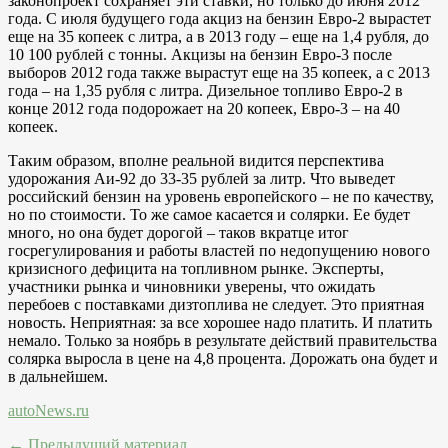
законопроект сохраняет эти ставки, но только до июня 2012
года. С июля будущего года акциз на бензин Евро-2 вырастет
еще на 35 копеек с литра, а в 2013 году – еще на 1,4 рубля, до
10 100 рублей с тонны. Акцизы на бензин Евро-3 после
выборов 2012 года также вырастут еще на 35 копеек, а с 2013
года – на 1,35 рубля с литра. Дизельное топливо Евро-2 в
конце 2012 года подорожает на 20 копеек, Евро-3 – на 40
копеек.
Таким образом, вполне реальной видится перспектива
удорожания Аи-92 до 33-35 рублей за литр. Что выведет
российский бензин на уровень европейского – не по качеству,
но по стоимости. То же самое касается и солярки. Ее будет
много, но она будет дорогой – таков вкратце итог
госрегулирования и работы властей по недопущению нового
кризисного дефицита на топливном рынке. Эксперты,
участники рынка и чиновники уверены, что ожидать
перебоев с поставками дизтоплива не следует. Это приятная
новость. Неприятная: за все хорошее надо платить. И платить
немало. Только за ноябрь в результате действий правительства
солярка выросла в цене на 4,8 процента. Дорожать она будет и
в дальнейшем.
autoNews.ru
← Предыдущий материал