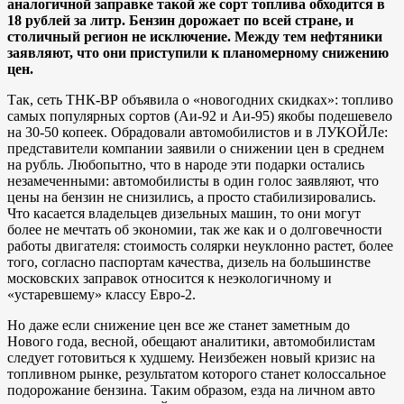
аналогичной заправке такой же сорт топлива обходится в
18 рублей за литр. Бензин дорожает по всей стране, и
столичный регион не исключение. Между тем нефтяники
заявляют, что они приступили к планомерному снижению
цен.
Так, сеть ТНК-ВР объявила о «новогодних скидках»: топливо
самых популярных сортов (Аи-92 и Аи-95) якобы подешевело
на 30-50 копеек. Обрадовали автомобилистов и в ЛУКОЙЛе:
представители компании заявили о снижении цен в среднем
на рубль. Любопытно, что в народе эти подарки остались
незамеченными: автомобилисты в один голос заявляют, что
цены на бензин не снизились, а просто стабилизировались.
Что касается владельцев дизельных машин, то они могут
более не мечтать об экономии, так же как и о долговечности
работы двигателя: стоимость солярки неуклонно растет, более
того, согласно паспортам качества, дизель на большинстве
московских заправок относится к неэкологичному и
«устаревшему» классу Евро-2.
Но даже если снижение цен все же станет заметным до
Нового года, весной, обещают аналитики, автомобилистам
следует готовиться к худшему. Неизбежен новый кризис на
топливном рынке, результатом которого станет колоссальное
подорожание бензина. Таким образом, езда на личном авто