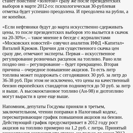
станет поистине «золотой» сразу же после президентских
выборов в марте 2012-го: психологическая 30-рублевая
отметка будет успешно преодолена. И преодолена на рубли, а
не копейки.
«Если нефтяники будут до марта искусственно сдерживать
цены, то после президентских выборов это выльется в скачок
на 20-30%», – такое мнение в беседе с журналистами
«Московских новостей» озвучил аналитик ИФД «Капитал»
Виталий Крюков. Причин для существенного скачка цен
сразу две, отмечают эксперты. Первая – искусственное
регулирование розничных расценок на топливо. Рано или
поздно оно – регулирование – будет прекращено. Вторая
причина – очередное повышение акцизов. То есть литр
топлива может подорожать с сегодняшних 30 руб. за литр до
36-38 руб. При этом не исключено, что цены на качественный
бензин европейских стандартов поднимутся до 50 руб. за литр
и выше. А высокооктановое топливо (Аи-98) и дизтопливо
могут вырасти в цене еще выше.
Напомним, депутаты Госдумы приняли в третьем,
заключительном, чтении поправки в Налоговый кодекс,
пересматривающие график повышения акцизов на бензин.
Действующий график предусматривает в 2012 году рост
акцизов на топливо примерно на 1,2 руб. с литра. Принятый