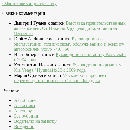
Официальный дилер Chery
Свежие комментарии
Дмитрий Гуляев
к записи
Выставка правительственных
автомобилей: От Никиты Хрущева до Константина
Черненко
Dmitry Andronnicov
к записи
Руководство по
эксплуатации, техническому обслуживанию и ремонту
автомобилей Volvo 740, 760
Иван Безер
к записи
Руководство по ремонту Kia Cerato
c 2004 года
Константин Исаков
к записи
Руководство по ремонту
Kia Venga / Hyundai ix20 c 2009 года
Мария Орлова
к записи
Московский проспект
переименуют в проспект Степана Бандеры
Рубрики
Автобизнес
Автоспорт
Автошоу
Без рубрики
Водителю на заметку
Вождение