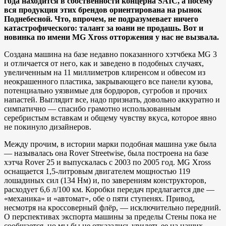
года находится в собственности концерна SAIC, а посему
вся продукция этих брендов ориентирована на рынок
Поднебесной. Что, впрочем, не подразумевает ничего
катастрофического: талант за юани не продашь. Вот и
новинка по имени MG Xross отторжения у нас не вызвала.
Создана машина на базе недавно показанного хэтчбека MG 3
и отличается от него, как и заведено в подобных случаях,
увеличенным на 11 миллиметров клиренсом и обвесом из
неокрашенного пластика, закрывающего все панели кузова,
потенциально уязвимые для бордюров, сугробов и прочих
напастей. Выглядит все, надо признать, довольно аккуратно и
симпатично — спасибо грамотно использованным
серебристым вставкам и общему чувству вкуса, которое явно
не покинуло дизайнеров.
Между прочим, в истории марки подобная машина уже была
— называлась она Rover Streetwise, была построена на базе
хэтча Rover 25 и выпускалась с 2003 по 2005 год. MG Xross
оснащается 1,5-литровым двигателем мощностью 119
лошадиных сил (134 Нм) и, по заверениям конструкторов,
расходует 6,6 л/100 км. Коробки передач предлагается две —
«механика» и «автомат», обе о пяти ступенях. Привод,
несмотря на кроссоверный флёр, — исключительно передний.
О перспективах экспорта машины за пределы Стены пока не
сообщается, но мы бы не отказались увидеть ее на наших