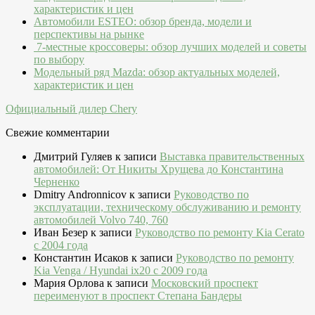
характеристик и цен
Автомобили ESTEO: обзор бренда, модели и
перспективы на рынке
7-местные кроссоверы: обзор лучших моделей и советы
по выбору
Модельный ряд Mazda: обзор актуальных моделей,
характеристик и цен
Официальный дилер Chery
Свежие комментарии
Дмитрий Гуляев
к записи
Выставка правительственных
автомобилей: От Никиты Хрущева до Константина
Черненко
Dmitry Andronnicov
к записи
Руководство по
эксплуатации, техническому обслуживанию и ремонту
автомобилей Volvo 740, 760
Иван Безер
к записи
Руководство по ремонту Kia Cerato
c 2004 года
Константин Исаков
к записи
Руководство по ремонту
Kia Venga / Hyundai ix20 c 2009 года
Мария Орлова
к записи
Московский проспект
переименуют в проспект Степана Бандеры