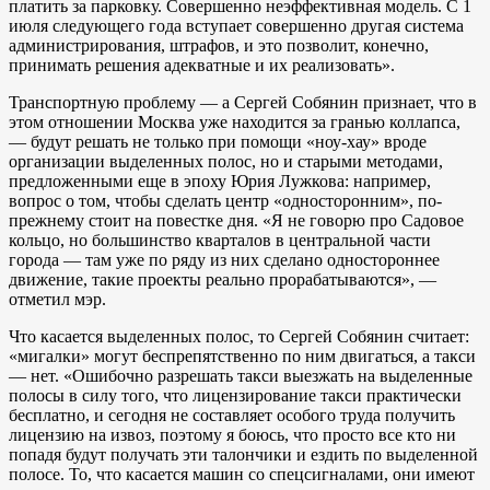
платить за парковку. Совершенно неэффективная модель. С 1
июля следующего года вступает совершенно другая система
администрирования, штрафов, и это позволит, конечно,
принимать решения адекватные и их реализовать».
Транспортную проблему — а Сергей Собянин признает, что в
этом отношении Москва уже находится за гранью коллапса,
— будут решать не только при помощи «ноу-хау» вроде
организации выделенных полос, но и старыми методами,
предложенными еще в эпоху Юрия Лужкова: например,
вопрос о том, чтобы сделать центр «односторонним», по-
прежнему стоит на повестке дня. «Я не говорю про Садовое
кольцо, но большинство кварталов в центральной части
города — там уже по ряду из них сделано одностороннее
движение, такие проекты реально прорабатываются», —
отметил мэр.
Что касается выделенных полос, то Сергей Собянин считает:
«мигалки» могут беспрепятственно по ним двигаться, а такси
— нет. «Ошибочно разрешать такси выезжать на выделенные
полосы в силу того, что лицензирование такси практически
бесплатно, и сегодня не составляет особого труда получить
лицензию на извоз, поэтому я боюсь, что просто все кто ни
попадя будут получать эти талончики и ездить по выделенной
полосе. То, что касается машин со спецсигналами, они имеют