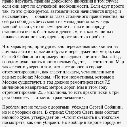
право нарушать правила дорожного движения в том случае,
если они едут по служебной необходимости. Если едут просто
так, то это фиксируется, автоматически начисляется штраф и
высылается», — объяснил глава столичного правительства, на
сей раз обойдясь без ссылки на «западный опыт»: ведь
таковой гласит, что перемещение на такси по городу
становится очень быстрым и дешевым, так как машины с
«шашечками» не вынуждены простаивать в пробках.
Что характерно, принудительно пересаживая москвичей из
личных авто в старые автобусы и перегруженное метро, сам
Сергей Собянин их примеру последовать не хотел бы. «Тогда
городом руководить просто некому будет», — считает он. Мэр
также свято уверен в том, что «все дороги в городе
отремонтированы», как гласят плакаты, установленные в
разных районах Москвы. «По тем нормативам, которые в
Москве существуют, в год должно ремонтироваться 7,5
миллионов квадратных метров дорог. Мы в этом году
отремонтировали 25,5 миллиона, то есть практически в три
раза больше», — отметил градоначальник.
Проблем нет не только с дорогами, убежден Сергей Собянин,
но и с уборкой снега. В странах Старого Света дела обстоят
намного хуже, утверждает он: «Стоит съездить в Стокгольм,
посмотреть, как они убирают. Но вообще в Европе города не