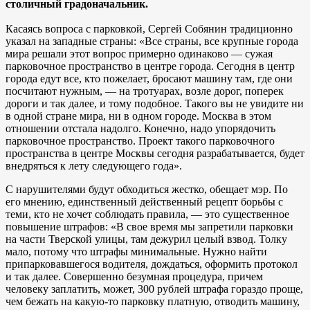
столичный градоначальник.
Касаясь вопроса с парковкой, Сергей Собянин традиционно
указал на западные страны: «Все страны, все крупные города
мира решали этот вопрос примерно одинаково — сужая
парковочное пространство в центре города. Сегодня в центр
города едут все, кто пожелает, бросают машину там, где они
посчитают нужным, — на тротуарах, возле дорог, поперек
дороги и так далее, и тому подобное. Такого вы не увидите ни
в одной стране мира, ни в одном городе. Москва в этом
отношении отстала надолго. Конечно, надо упорядочить
парковочное пространство. Проект такого парковочного
пространства в центре Москвы сегодня разрабатывается, будет
внедряться к лету следующего года».
С нарушителями будут обходиться жестко, обещает мэр. По
его мнению, единственный действенный рецепт борьбы с
теми, кто не хочет соблюдать правила, — это существенное
повышение штрафов: «В свое время мы запретили парковки
на части Тверской улицы, там дежурил целый взвод. Толку
мало, потому что штрафы минимальные. Нужно найти
припарковавшегося водителя, дождаться, оформить протокол
и так далее. Совершенно безумная процедура, причем
человеку заплатить, может, 300 рублей штрафа гораздо проще,
чем бежать на какую-то парковку платную, отводить машину,