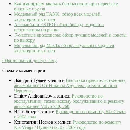
Как импортёру закрыть безопасность при перевозке
опасных грузов
Модельный ряд TANK: обзор всех моделей,
характеристик и цен
Автомобили ESTEO: обзор бренда, модели и
перспективы на рынке
7-местные кроссоверы: обзор лучших моделей и советы
по выбору
Модельный ряд Mazda: обзор актуальных моделей,
характеристик и цен
Официальный дилер Chery
Свежие комментарии
Дмитрий Гуляев
к записи
Выставка правительственных
автомобилей: От Никиты Хрущева до Константина
Черненко
Dmitry Andronnicov
к записи
Руководство по
эксплуатации, техническому обслуживанию и ремонту
автомобилей Volvo 740, 760
Иван Безер
к записи
Руководство по ремонту Kia Cerato
c 2004 года
Константин Исаков
к записи
Руководство по ремонту
Kia Venga / Hyundai ix20 c 2009 года