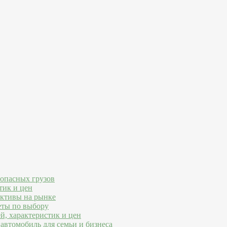
 опасных грузов
тик и цен
ективы на рынке
еты по выбору
й, характеристик и цен
автомобиль для семьи и бизнеса