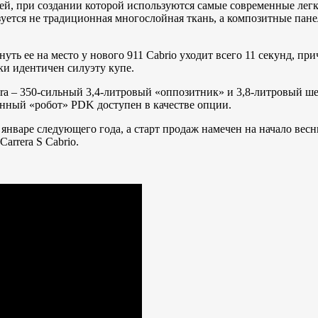
шей, при создании которой используются самые современные лег
зуется не традиционная многослойная ткань, а композитные пане
ть ее на место у нового 911 Cabrio уходит всего 11 секунд, прич
ски идентичен силуэту купе.
rera – 350-сильный 3,4-литровый «оппозитник» и 3,8-литровый ш
нный «робот» PDK доступен в качестве опции.
 январе следующего года, а старт продаж намечен на начало вес
Carrera S Cabrio.