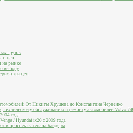
ных грузов
к и цен
ы на рынке
по выбору
еристик и цен
втомобилей: От Никиты Хрущева до Константина Черненко
и, техническому обслуживанию и ремонту автомобилей Volvo 740
 2004 года
Venga / Hyundai ix20 c 2009 года
ют в проспект Степана Бандеры