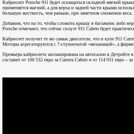
Кабриолет Porsche 911 будет оснащаться складной мягкой кры
применяется магний, а для верха и задней части крыши исполь
большую жесткость, чем раньше, при заметном снижении веса.
Добавим, что на то, чтобы сложить крышу в багажник либо верну
Porsche отмечают, что сейчас силуэт 911 Cabrio будет практиче
Кабриолет получит те же самые двигатели, что и купе 911 Car
Моторы агрегатируются с 7-ступенчатой «механикой», а фирме
Премьера кабриолета запланирована на автосалон в Детройте в
составит от 100 532 евро за Carrera Cabrio и от 114 931 евро – за 