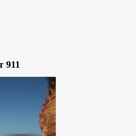
т 911