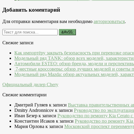
Добавить коментарий
Для отправки комментария вам необходимо
авторизоваться
.
Свежие записи
Как импортёру закрыть безопасность при перевозке опас
Модельный ряд TANK: обзор всех моделей, характеристи
Автомобили ESTEO: обзор бренда, модели и перспектив
7-местные кроссоверы: обзор лучших моделей и советы 
Модельный ряд Mazda: обзор актуальных моделей, характ
Официальный дилер Chery
Свежие комментарии
Дмитрий Гуляев
к записи
Выставка правительственных а
Dmitry Andronnicov
к записи
Руководство по эксплуатаци
Иван Безер
к записи
Руководство по ремонту Kia Cerato c
Константин Исаков
к записи
Руководство по ремонту Kia 
Мария Орлова
к записи
Московский проспект переимену