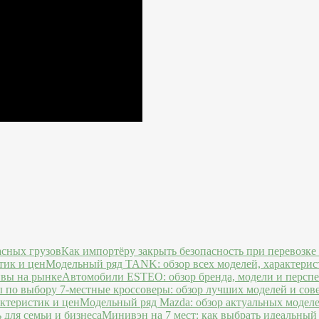
Как импортёру закрыть безопасность при перевозке
Модельный ряд TANK: обзор всех моделей, характерис
Автомобили ESTEO: обзор бренда, модели и персп
7-местные кроссоверы: обзор лучших моделей и сов
Модельный ряд Mazda: обзор актуальных моделе
Минивэн на 7 мест: как выбрать идеальный 