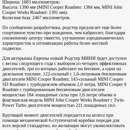
Ширина: 1683 миллиметров;
Высота: 1390 мм (MINI Cooper Roadster: 1384 мм, MINI John
Cooper Works Roadster: 1391 мм);
Колесная база: 2467 миллиметров.
По сообщению разработчика, родстер предлагает еще более
спортивное чувство при вождении, чем кабриолет, благодаря
сниженному центру тяжести, улучшению аэродинамических
характеристик и оптимизации работы более жесткой
подвески.
Для авторынка Европы новый Родстер МИНИ будет доступен
с весны следующего года с выбором из четырех эффективных
двигателей, три из которых работают на бензине, а один на
дизельном топливе. 122-сильный с 1,6-литровым бензиновым
двигателем MINI Cooper Roadster, 143-сильный MINI Cooper
SD Roadster с турбодизелем объемом 2,0 литра, MINI Cooper S
Roadster с турбированным бензиновым двигателем
мощностью 184 лошадиные силы при 1,6 литре объема и
флагманская модель MINI John Cooper Works Roadster с Twin-
Power Turbo двигателем мощностью 211 лошадиных сил.
Крутящий момент двигателей передается на колеса при
помощи механической 6-ступенчатой коробки передач для
всех версий стандартно, но желающие могут укомплектовать