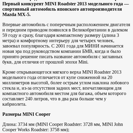
Первый конкурент MINI Roadster 2013 модельного года —
спортивный автомобиль японского автопроизводителя
Mazda MX-5.
Впервые автомобиль с поперечным расположением двигателя
и передним приводом появился в Великобритании в далеком
59 году и сразу, благодаря компактному размеру (длина 3
метра) и комфортному интерьеру для четырех человек,
завоевал популярность. С 2001 года для МИНИ начинается
новая эра под руководством компании БМВ, когда и было
принято решение писать название автомобиля с заглавных
букв, для отличия от прошлой эпохи Mini.
Кроме открывающегося мягкого верха MINI Roadster 2013
модельного года отличается от купе сниженной на 20
миллиметров высотой, более острым углом наклона лобового
стекла и, из-за отсутствия задних мест, впечатляющим для
компактного автомобиля местом для багажа, объем которого
составляет 240 литров, что в два раза больше чем у
кабриолета.
Размеры MINI Cooper
Длина: 3734 мм (MINI Cooper Roadster: 3728 мм, MINI John
Cooper Works Roadster: 3758 мм);