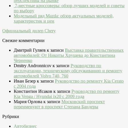
перспективы на рынке
7-местные кроссоверы: обзор лучших моделей и советы
по выбору
Модельный ряд Mazda: обзор актуальных моделей,
характеристик и цен
Официальный дилер Chery
Свежие комментарии
Дмитрий Гуляев
к записи
Выставка правительственных
автомобилей: От Никиты Хрущева до Константина
Черненко
Dmitry Andronnicov
к записи
Руководство по
эксплуатации, техническому обслуживанию и ремонту
автомобилей Volvo 740, 760
Иван Безер
к записи
Руководство по ремонту Kia Cerato
c 2004 года
Константин Исаков
к записи
Руководство по ремонту
Kia Venga / Hyundai ix20 c 2009 года
Мария Орлова
к записи
Московский проспект
переименуют в проспект Степана Бандеры
Рубрики
Автобизнес