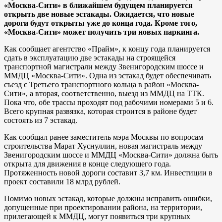
«Москва-Сити» в ближайшем будущем планируется
открыть две новые эстакады. Ожидается, что новые
дороги будут открыты уже до конца года. Кроме того,
«Москва-Сити» может получить три новых паркинга.
Как сообщает агентство «Прайм», к концу года планируется
сдать в эксплуатацию две эстакады на строящейся
транспортной магистрали между Звенигородским шоссе и
ММДЦ «Москва-Сити». Одна из эстакад будет обеспечивать
съезд с Третьего транспортного кольца в район «Москва-
Сити», а вторая, соответственно, выезд из ММДЦ на ТТК.
Пока что, обе трассы проходят под рабочими номерами 5 и 6.
Всего крупная развязка, которая строится в районе будет
состоять из 7 эстакад.
Как сообщал ранее заместитель мэра Москвы по вопросам
строительства Марат Хуснуллин, новая магистраль между
Звенигородским шоссе и ММДЦ «Москва-Сити» должна быть
открыта для движения в конце следующего года.
Протяженность новой дороги составит 3,7 км. Инвестиции в
проект составили 18 млрд рублей.
Помимо новых эстакад, которые должны исправить ошибки,
допущенные при проектировании района, на территории,
прилегающей к ММДЦ, могут появиться три крупных