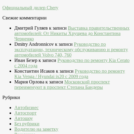
Официальный дилер Chery
Свежие комментарии
Дмитрий Гуляев
к записи
Выставка правительственных
автомобилей: От Никиты Хрущева до Константина
Черненко
Dmitry Andronnicov
к записи
Руководство по
эксплуатации, техническому обслуживанию и ремонту
автомобилей Volvo 740, 760
Иван Безер
к записи
Руководство по ремонту Kia Cerato
c 2004 года
Константин Исаков
к записи
Руководство по ремонту
Kia Venga / Hyundai ix20 c 2009 года
Мария Орлова
к записи
Московский проспект
переименуют в проспект Степана Бандеры
Рубрики
Автобизнес
Автоспорт
Автошоу
Без рубрики
Водителю на заметку