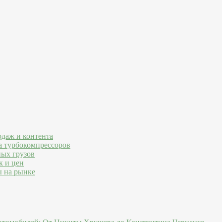
одаж и контента
а турбокомпрессоров
ных грузов
к и цен
ы на рынке