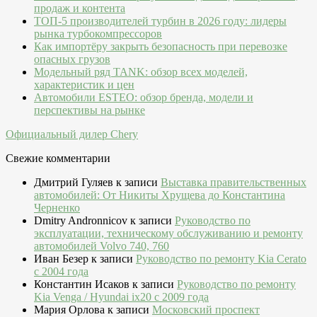
продаж и контента
ТОП-5 производителей турбин в 2026 году: лидеры
рынка турбокомпрессоров
Как импортёру закрыть безопасность при перевозке
опасных грузов
Модельный ряд TANK: обзор всех моделей,
характеристик и цен
Автомобили ESTEO: обзор бренда, модели и
перспективы на рынке
Официальный дилер Chery
Свежие комментарии
Дмитрий Гуляев
к записи
Выставка правительственных
автомобилей: От Никиты Хрущева до Константина
Черненко
Dmitry Andronnicov
к записи
Руководство по
эксплуатации, техническому обслуживанию и ремонту
автомобилей Volvo 740, 760
Иван Безер
к записи
Руководство по ремонту Kia Cerato
c 2004 года
Константин Исаков
к записи
Руководство по ремонту
Kia Venga / Hyundai ix20 c 2009 года
Мария Орлова
к записи
Московский проспект