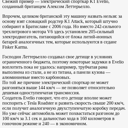
Свежий пример — электрический спорткар K1 Evelio,
созданный британцем Алексом Леттерьелло.
Впрочем, целиком британской эту машину назвать нельзя: за
основу взят словацкий родстер K1 Attack, который штучно
собирают в Братиславе с 2006 года. Но вместо 242-сильного
трехлитрового мотора V6 здесь установлен 205-сильный
электродвигатель, питающийся от блока литий-ионных
батарей аналогичных тем, которые используются в седане
Fisker Karma.
Господин Леттерьелло создавал свое детище в условиях
ограниченного бюджета, поэтому некоторые задумки в Evelio
воплотить пока не удалось: например, трубчатая рама
выполнена из стали, а не из титана, а панели кузова —
алюминиевые вместо карбоновых.
По той же причине электрический спорткар не может
разгоняться выше 144 км/ч — не позволяет относительно
дешевая одноступенчатая трансмиссия.
Создатель Evelio говорит, что его детище вполне может
поспорить с Tesla Roadster и развить скорость свыше 200 км/ч,
если получит аналогичную двухступенчатую коробку передач.
Но уже сейчас автомобиль может похвастаться разгоном до
100 км/ч за 3.1 сек и дальностью хода в 160 километров в
гоночном режиме и 240 — в экономичном.