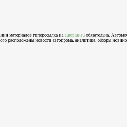
вании материалов гиперссылка на
autoplus.su
обязательна. Автомо
го расположены новости автопрома, аналитика, обзоры новинок