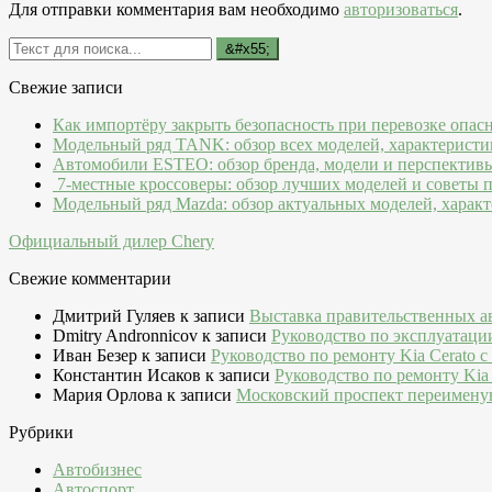
Для отправки комментария вам необходимо
авторизоваться
.
Свежие записи
Как импортёру закрыть безопасность при перевозке опас
Модельный ряд TANK: обзор всех моделей, характеристи
Автомобили ESTEO: обзор бренда, модели и перспектив
7-местные кроссоверы: обзор лучших моделей и советы 
Модельный ряд Mazda: обзор актуальных моделей, характ
Официальный дилер Chery
Свежие комментарии
Дмитрий Гуляев
к записи
Выставка правительственных а
Dmitry Andronnicov
к записи
Руководство по эксплуатаци
Иван Безер
к записи
Руководство по ремонту Kia Cerato c
Константин Исаков
к записи
Руководство по ремонту Kia 
Мария Орлова
к записи
Московский проспект переимену
Рубрики
Автобизнес
Автоспорт