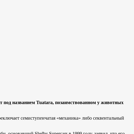
кт под названием Tuatara, позаимствованном у животных
еключает семиступенчатая «механика» либо секвентальный
основавший Shelby Supercars в 1999 году, заявил, что его