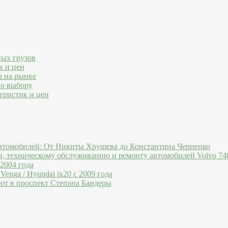
ных грузов
к и цен
ы на рынке
по выбору
еристик и цен
втомобилей: От Никиты Хрущева до Константина Черненко
и, техническому обслуживанию и ремонту автомобилей Volvo 740
 2004 года
Venga / Hyundai ix20 c 2009 года
ют в проспект Степана Бандеры