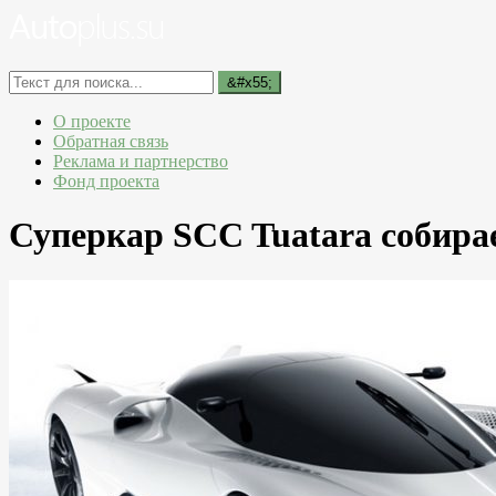
О проекте
Обратная связь
Реклама и партнерство
Фонд проекта
Суперкар SCC Tuatara собирае