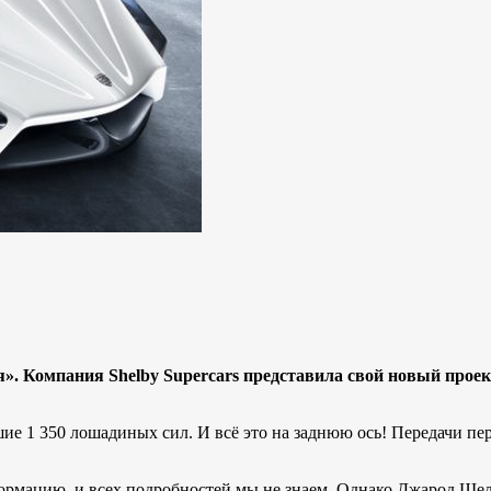
». Компания Shelby Supercars представила свой новый прое
1 350 лошадиных сил. И всё это на заднюю ось! Передачи пер
ацию, и всех подробностей мы не знаем. Однако Джарод Шелби, 