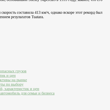
я скорость составила 413 км/ч, однако вскоре этот рекорд был
нием результатов Tuatara.
 опасных грузов
тик и цен
ективы на рынке
еты по выбору
й, характеристик и цен
автомобиль для семьи и бизнеса