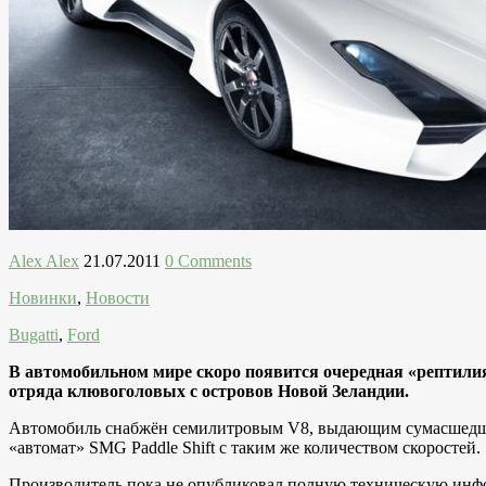
Alex Alex
21.07.2011
0 Comments
Новинки
,
Новости
Bugatti
,
Ford
В автомобильном мире скоро появится очередная «рептилия
отряда клювоголовых с островов Новой Зеландии.
Автомобиль снабжён семилитровым V8, выдающим сумасшедшие 
«автомат» SMG Paddle Shift с таким же количеством скоростей.
Производитель пока не опубликовал полную техническую информ