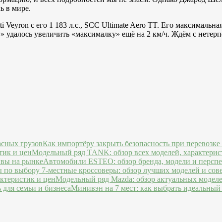
ь в мире.
i Veyron с его 1 183 л.с., SCC Ultimate Aero TT. Его максимальна
» удалось увеличить «максималку» ещё на 2 км/ч. Ждём с нетерпе
Как импортёру закрыть безопасность при перевозке
Модельный ряд TANK: обзор всех моделей, характерис
Автомобили ESTEO: обзор бренда, модели и персп
7-местные кроссоверы: обзор лучших моделей и сов
Модельный ряд Mazda: обзор актуальных моделе
Минивэн на 7 мест: как выбрать идеальный 