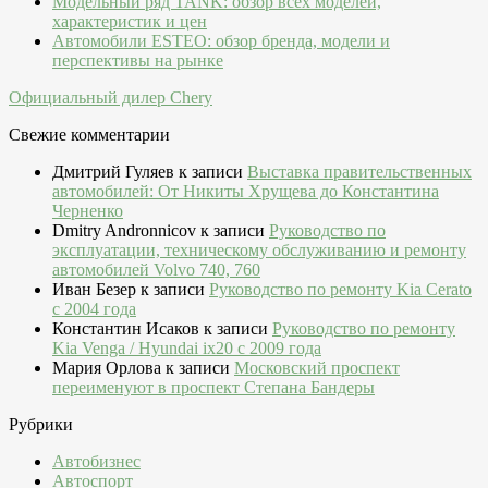
Модельный ряд TANK: обзор всех моделей,
характеристик и цен
Автомобили ESTEO: обзор бренда, модели и
перспективы на рынке
Официальный дилер Chery
Свежие комментарии
Дмитрий Гуляев
к записи
Выставка правительственных
автомобилей: От Никиты Хрущева до Константина
Черненко
Dmitry Andronnicov
к записи
Руководство по
эксплуатации, техническому обслуживанию и ремонту
автомобилей Volvo 740, 760
Иван Безер
к записи
Руководство по ремонту Kia Cerato
c 2004 года
Константин Исаков
к записи
Руководство по ремонту
Kia Venga / Hyundai ix20 c 2009 года
Мария Орлова
к записи
Московский проспект
переименуют в проспект Степана Бандеры
Рубрики
Автобизнес
Автоспорт