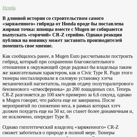
Honda
В длинной истории со строительством самого
«заряженного» гибрида от Honda вроде бы поставлена
жирная точка: японцы вместе с Mugen не собираются
выпускать «горячий» CR-Z серийно. Однако реакция
публики на новинку может заставить производителей
поменять свое мнение.
Как сообщалось ранее, в Mugen Euro рассчитывали построить
гибрид, который при сохранении благожелательного
отношения к окружающей среде радовал бы владельца таким
же зажигательным характером, как и Civic Type R. Ради этого
тюнеры инсталлировали в силовую установку хэтча
механический нагнетатель, подняв отдачу полуторалитрового
бензинового «атмосферника» до 200 лошадиных сил. Теперь
CR-Z разгоняется до 100 км/ч примерно за 6,6 секунд, однако
в Mugen говорят, что работа еще не завершена. После
мероприятий по снижению веса, в рамках которых хэтч
должен похудеть еще на 50 кг, он станет более динамичным и,
не исключено, опередит Type R.
Однако гипотетический владелец «заряженного» CR-Z
сможет заботиться о природе в полной мере. Тюнеры