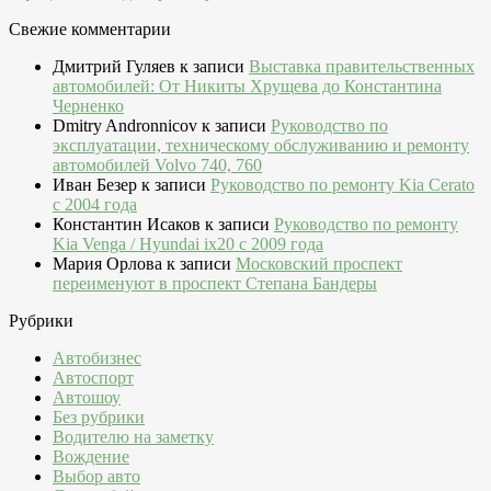
Свежие комментарии
Дмитрий Гуляев
к записи
Выставка правительственных
автомобилей: От Никиты Хрущева до Константина
Черненко
Dmitry Andronnicov
к записи
Руководство по
эксплуатации, техническому обслуживанию и ремонту
автомобилей Volvo 740, 760
Иван Безер
к записи
Руководство по ремонту Kia Cerato
c 2004 года
Константин Исаков
к записи
Руководство по ремонту
Kia Venga / Hyundai ix20 c 2009 года
Мария Орлова
к записи
Московский проспект
переименуют в проспект Степана Бандеры
Рубрики
Автобизнес
Автоспорт
Автошоу
Без рубрики
Водителю на заметку
Вождение
Выбор авто