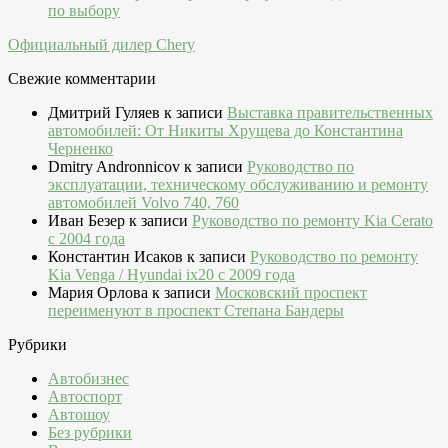
по выбору
Официальный дилер Chery
Свежие комментарии
Дмитрий Гуляев
к записи
Выставка правительственных
автомобилей: От Никиты Хрущева до Константина
Черненко
Dmitry Andronnicov
к записи
Руководство по
эксплуатации, техническому обслуживанию и ремонту
автомобилей Volvo 740, 760
Иван Безер
к записи
Руководство по ремонту Kia Cerato
c 2004 года
Константин Исаков
к записи
Руководство по ремонту
Kia Venga / Hyundai ix20 c 2009 года
Мария Орлова
к записи
Московский проспект
переименуют в проспект Степана Бандеры
Рубрики
Автобизнес
Автоспорт
Автошоу
Без рубрики