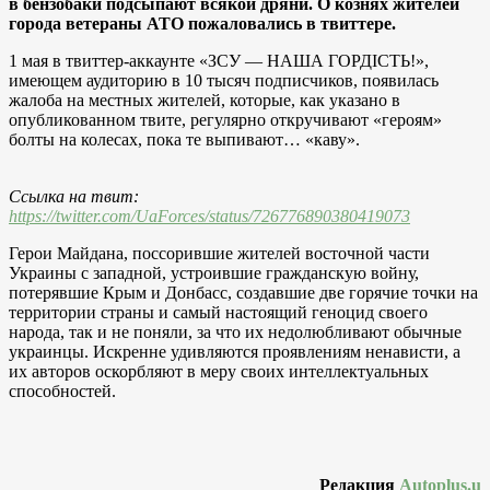
в бензобаки подсыпают всякой дряни. О кознях жителей
города ветераны АТО пожаловались в твиттере.
1 мая в твиттер-аккаунте «ЗСУ — НАША ГОРДІСТЬ!»,
имеющем аудиторию в 10 тысяч подписчиков, появилась
жалоба на местных жителей, которые, как указано в
опубликованном твите, регулярно откручивают «героям»
болты на колесах, пока те выпивают… «каву».
Ссылка на твит:
https://twitter.com/UaForces/status/726776890380419073
Герои Майдана, поссорившие жителей восточной части
Украины с западной, устроившие гражданскую войну,
потерявшие Крым и Донбасс, создавшие две горячие точки на
территории страны и самый настоящий геноцид своего
народа, так и не поняли, за что их недолюбливают обычные
украинцы. Искренне удивляются проявлениям ненависти, а
их авторов оскорбляют в меру своих интеллектуальных
способностей.
Редакция
Autoplus.u