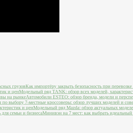
Как импортёру закрыть безопасность при перевозке
Модельный ряд TANK: обзор всех моделей, характерис
Автомобили ESTEO: обзор бренда, модели и персп
7-местные кроссоверы: обзор лучших моделей и сов
Модельный ряд Mazda: обзор актуальных моделе
Минивэн на 7 мест: как выбрать идеальный 