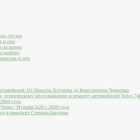
ных грузов
к и цен
ы на рынке
по выбору
еристик и цен
втомобилей: От Никиты Хрущева до Константина Черненко
и, техническому обслуживанию и ремонту автомобилей Volvo 740
 2004 года
Venga / Hyundai ix20 c 2009 года
ют в проспект Степана Бандеры