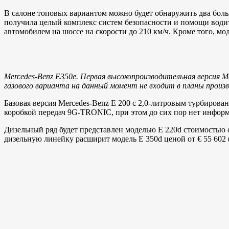
В салоне топовых вариантом можно будет обнаружить два боль
получила целый комплекс систем безопасности и помощи водит
автомобилем на шоссе на скорости до 210 км/ч. Кроме того, м
Mercedes-Benz E350e. Первая высокопроизводительная версия 
газового варианта на данный момент не входит в планы произ
Базовая версия Mercedes-Benz E 200 с 2,0-литровым турбирован
коробкой передач 9G-TRONIC, при этом до сих пор нет информа
Дизельный ряд будет представлен моделью E 220d стоимостью о
дизельную линейку расширит модель E 350d ценой от € 55 602 (