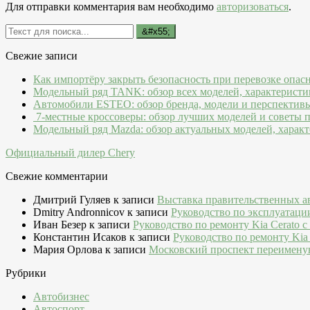
Для отправки комментария вам необходимо
авторизоваться
.
Свежие записи
Как импортёру закрыть безопасность при перевозке опас
Модельный ряд TANK: обзор всех моделей, характеристи
Автомобили ESTEO: обзор бренда, модели и перспектив
7-местные кроссоверы: обзор лучших моделей и советы 
Модельный ряд Mazda: обзор актуальных моделей, характ
Официальный дилер Chery
Свежие комментарии
Дмитрий Гуляев
к записи
Выставка правительственных а
Dmitry Andronnicov
к записи
Руководство по эксплуатаци
Иван Безер
к записи
Руководство по ремонту Kia Cerato c
Константин Исаков
к записи
Руководство по ремонту Kia 
Мария Орлова
к записи
Московский проспект переимену
Рубрики
Автобизнес
Автоспорт