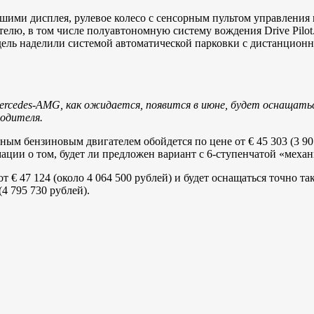
шими дисплея, рулевое колесо с сенсорным пультом управления 
елю, в том числе полуавтономную систему вождения Drive Pilot
одель наделили системой автоматической парковки с дистанционн
Mercedes-AMG, как ожидается, появится в июне, будет оснащать
водителя.
ным бензиновым двигателем обойдется по цене от € 45 303 (3 90
ции о том, будет ли предложен вариант с 6-ступенчатой «механи
т € 47 124 (около 4 064 500 рублей) и будет оснащаться точно 
4 795 730 рублей).