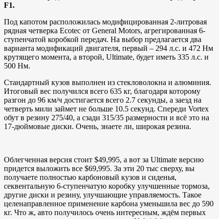
F1.
Под капотом расположилась модифицированная 2-литровая
рядная четверка Ecotec от General Motors, агрегированная 6-
ступенчатой коробкой передач. На выбор предлагается два
варианта модификаций двигателя, первый – 294 л.с. и 472 Нм
крутящего момента, а второй, Ultimate, будет иметь 335 л.с. и
500 Нм.
Стандартный кузов выполнен из стекловолокна и алюминия.
Итоговый вес получился всего 635 кг, благодаря которому
разгон до 96 км/ч достигается всего 2.7 секунды, а заезд на
четверть мили займет не больше 10.5 секунд. Спереди Vortex
обут в резину 275/40, а сзади 315/35 размерности и всё это на
17-дюймовые диски. Очень, знаете ли, широкая резина.
Облегченная версия стоит $49,995, а вот за Ultimate версию
придется выложить все $69,995. За эти 20 тыс сверху, вы
получаете полностью карбоновый кузов и сиденья,
секвентальную 6-ступенчатую коробку улучшенные тормоза,
другие диски и резину, улучшающие управляемость. Такое
целенаправленное применение карбона уменьшила вес до 590
кг. Что ж, авто получилось очень интересным, ждём первых