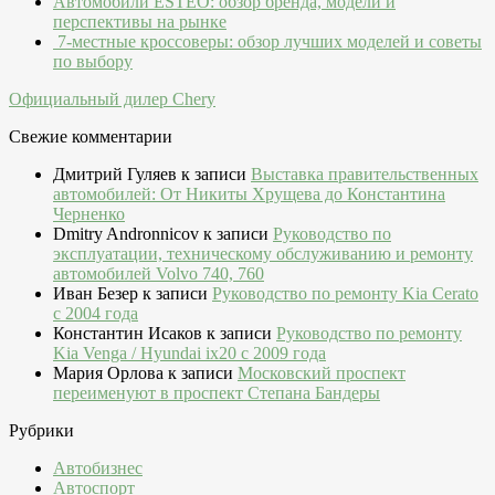
Автомобили ESTEO: обзор бренда, модели и
перспективы на рынке
7-местные кроссоверы: обзор лучших моделей и советы
по выбору
Официальный дилер Chery
Свежие комментарии
Дмитрий Гуляев
к записи
Выставка правительственных
автомобилей: От Никиты Хрущева до Константина
Черненко
Dmitry Andronnicov
к записи
Руководство по
эксплуатации, техническому обслуживанию и ремонту
автомобилей Volvo 740, 760
Иван Безер
к записи
Руководство по ремонту Kia Cerato
c 2004 года
Константин Исаков
к записи
Руководство по ремонту
Kia Venga / Hyundai ix20 c 2009 года
Мария Орлова
к записи
Московский проспект
переименуют в проспект Степана Бандеры
Рубрики
Автобизнес
Автоспорт