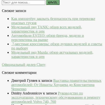
Свежие записи
Как импортёру закрыть безопасность при перевозке
опасных грузов
Модельный ряд TANK: обзор всех моделей,
характеристик и цен
Автомобили ESTEO: обзор бренда, модели и
перспективы на рынке
7-местные кроссоверы: обзор лучших моделей и советы
по выбору
Модельный ряд Mazda: обзор актуальных моделей,
характеристик и цен
Официальный дилер Chery
Свежие комментарии
Дмитрий Гуляев
к записи
Выставка правительственных
автомобилей: От Никиты Хрущева до Константина
Черненко
Dmitry Andronnicov
к записи
Руководство по
эксплуатации, техническому обслуживанию и ремонту
автомобилей Volvo 740, 760