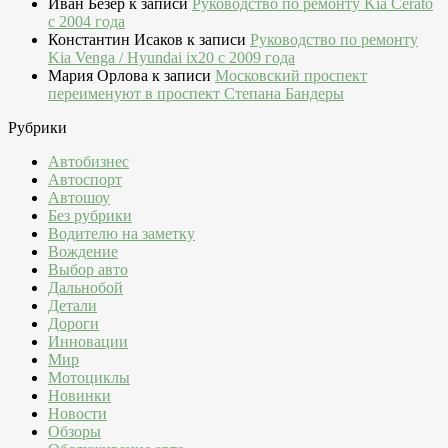
Иван Безер
к записи
Руководство по ремонту Kia Cerato
c 2004 года
Константин Исаков
к записи
Руководство по ремонту
Kia Venga / Hyundai ix20 c 2009 года
Мария Орлова
к записи
Московский проспект
переименуют в проспект Степана Бандеры
Рубрики
Автобизнес
Автоспорт
Автошоу
Без рубрики
Водителю на заметку
Вождение
Выбор авто
Дальнобой
Детали
Дороги
Инновации
Мир
Мотоциклы
Новинки
Новости
Обзоры