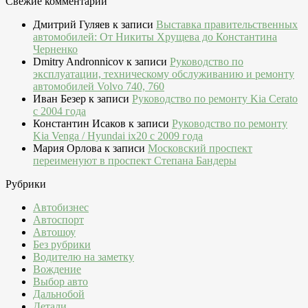
Свежие комментарии
Дмитрий Гуляев
к записи
Выставка правительственных
автомобилей: От Никиты Хрущева до Константина
Черненко
Dmitry Andronnicov
к записи
Руководство по
эксплуатации, техническому обслуживанию и ремонту
автомобилей Volvo 740, 760
Иван Безер
к записи
Руководство по ремонту Kia Cerato
c 2004 года
Константин Исаков
к записи
Руководство по ремонту
Kia Venga / Hyundai ix20 c 2009 года
Мария Орлова
к записи
Московский проспект
переименуют в проспект Степана Бандеры
Рубрики
Автобизнес
Автоспорт
Автошоу
Без рубрики
Водителю на заметку
Вождение
Выбор авто
Дальнобой
Детали