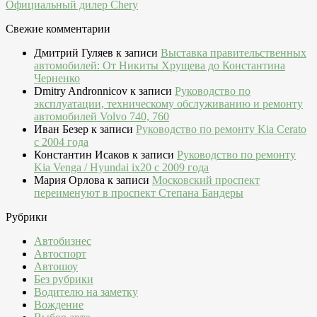
Официальный дилер Chery
Свежие комментарии
Дмитрий Гуляев
к записи
Выставка правительственных
автомобилей: От Никиты Хрущева до Константина
Черненко
Dmitry Andronnicov
к записи
Руководство по
эксплуатации, техническому обслуживанию и ремонту
автомобилей Volvo 740, 760
Иван Безер
к записи
Руководство по ремонту Kia Cerato
c 2004 года
Константин Исаков
к записи
Руководство по ремонту
Kia Venga / Hyundai ix20 c 2009 года
Мария Орлова
к записи
Московский проспект
переименуют в проспект Степана Бандеры
Рубрики
Автобизнес
Автоспорт
Автошоу
Без рубрики
Водителю на заметку
Вождение