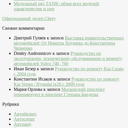
Модельный ряд TANK: обзор всех моделей,
характеристик и цен
Официальный дилер Chery
Свежие комментарии
Дмитрий Гуляев
к записи
Выставка правительственных
автомобилей: От Никиты Хрущева до Константина
Черненко
Dmitry Andronnicov
к записи
Руководство по
эксплуатации, техническому обслуживанию и ремонту
автомобилей Volvo 740, 760
Иван Безер
к записи
Руководство по ремонту Kia Cerato
c 2004 года
Константин Исаков
к записи
Руководство по ремонту
Kia Venga / Hyundai ix20 c 2009 года
Мария Орлова
к записи
Московский проспект
переименуют в проспект Степана Бандеры
Рубрики
Автобизнес
Автоспорт
Автошоу