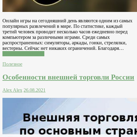
Онлайн игры на сегодняшний день являются одним из самых
популярных развлечений в мире. По статистике, каждый
третий человек проводит несколько часов ежедневно перед
компьютером за различными играми. Среди самых
распространенных: симуляторы, аркады, гонки, стрелялки,
вестерны. Сейчас нет никаких ограничений. Благодаря…
Читатать подробнее
Полезное
Особенности внешней торговли России
Alex Alex
26.08.2021