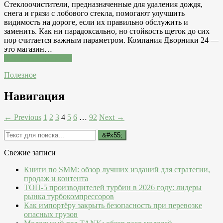
Стеклоочистители, предназначенные для удаления дождя,
снега и грязи с лобового стекла, помогают улучшить
видимость на дороге, если их правильно обслужить и
заменить. Как ни парадоксально, но стойкость щеток до сих
пор считается важным параметром. Компания Дворники 24 —
это магазин…
Читатать подробнее
Полезное
Навигация
← Previous
1
2
3
4
5
6
…
92
Next →
Свежие записи
Книги по SMM: обзор лучших изданий для стратегии,
продаж и контента
ТОП-5 производителей турбин в 2026 году: лидеры
рынка турбокомпрессоров
Как импортёру закрыть безопасность при перевозке
опасных грузов