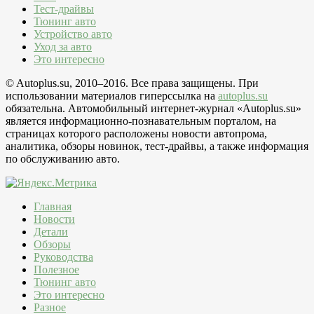
Тест-драйвы
Тюнинг авто
Устройство авто
Уход за авто
Это интересно
© Autoplus.su, 2010–2016. Все права защищены. При
использовании материалов гиперссылка на
autoplus.su
обязательна. Автомобильный интернет-журнал «Autoplus.su»
является информационно-познавательным порталом, на
страницах которого расположены новости автопрома,
аналитика, обзоры новинок, тест-драйвы, а также информация
по обслуживанию авто.
Главная
Новости
Детали
Обзоры
Руководства
Полезное
Тюнинг авто
Это интересно
Разное