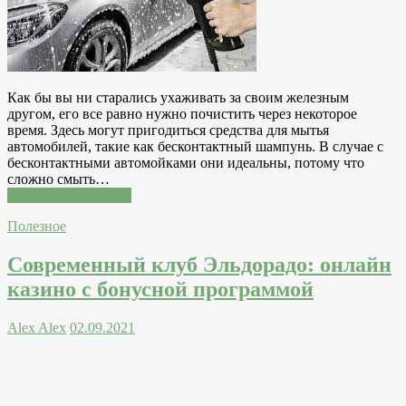
Как бы вы ни старались ухаживать за своим железным
другом, его все равно нужно почистить через некоторое
время. Здесь могут пригодиться средства для мытья
автомобилей, такие как бесконтактный шампунь. В случае с
бесконтактными автомойками они идеальны, потому что
сложно смыть…
Читатать подробнее
Полезное
Современный клуб Эльдорадо: онлайн
казино с бонусной программой
Alex Alex
02.09.2021