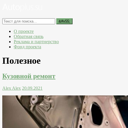
О проекте
Обратная связь
Реклама и партнерство
Фонд проекта
Полезное
Кузовной ремонт
Alex Alex
20.09.2021