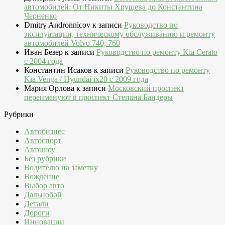
автомобилей: От Никиты Хрущева до Константина
Черненко
Dmitry Andronnicov
к записи
Руководство по
эксплуатации, техническому обслуживанию и ремонту
автомобилей Volvo 740, 760
Иван Безер
к записи
Руководство по ремонту Kia Cerato
c 2004 года
Константин Исаков
к записи
Руководство по ремонту
Kia Venga / Hyundai ix20 c 2009 года
Мария Орлова
к записи
Московский проспект
переименуют в проспект Степана Бандеры
Рубрики
Автобизнес
Автоспорт
Автошоу
Без рубрики
Водителю на заметку
Вождение
Выбор авто
Дальнобой
Детали
Дороги
Инновации