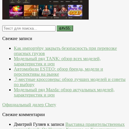
Свежие записи
Как импортёру закрыть безопасность при перевозке
опасных грузов
Модельный ряд TANK: обзор всех моделей,
характеристик и цен
Автомобили ESTEO: обзор бренда, модели и
перспективы на рынке
7-местные кроссоверы: обзор лучших моделей и советы
по выбору
Модельный ряд Mazda: обзор актуальных моделей,
характеристик и цен
Официальный дилер Chery
Свежие комментарии
Дмитрий Гуляев
к записи
Выставка правительственных