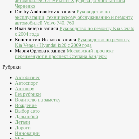
автомобилей: От Никиты Хрущева до Константина
Черненко
Dmitry Andronnicov
к записи
Руководство по
эксплуатации, техническому обслуживанию и ремонту
автомобилей Volvo 740, 760
Иван Безер
к записи
Руководство по ремонту Kia Cerato
c 2004 года
Константин Исаков
к записи
Руководство по ремонту
Kia Venga / Hyundai ix20 c 2009 года
Мария Орлова
к записи
Московский проспект
переименуют в проспект Степана Бандеры
Рубрики
Автобизнес
Автоспорт
Автошоу
Без рубрики
Водителю на заметку
Вождение
Выбор авто
Дальнобой
Детали
Дороги
Инновации
Мир