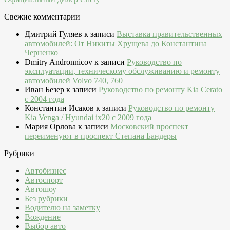
Свежие комментарии
Дмитрий Гуляев
к записи
Выставка правительственных
автомобилей: От Никиты Хрущева до Константина
Черненко
Dmitry Andronnicov
к записи
Руководство по
эксплуатации, техническому обслуживанию и ремонту
автомобилей Volvo 740, 760
Иван Безер
к записи
Руководство по ремонту Kia Cerato
c 2004 года
Константин Исаков
к записи
Руководство по ремонту
Kia Venga / Hyundai ix20 c 2009 года
Мария Орлова
к записи
Московский проспект
переименуют в проспект Степана Бандеры
Рубрики
Автобизнес
Автоспорт
Автошоу
Без рубрики
Водителю на заметку
Вождение
Выбор авто