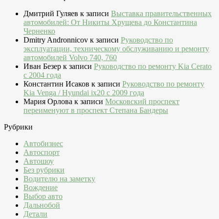
Дмитрий Гуляев
к записи
Выставка правительственных
автомобилей: От Никиты Хрущева до Константина
Черненко
Dmitry Andronnicov
к записи
Руководство по
эксплуатации, техническому обслуживанию и ремонту
автомобилей Volvo 740, 760
Иван Безер
к записи
Руководство по ремонту Kia Cerato
c 2004 года
Константин Исаков
к записи
Руководство по ремонту
Kia Venga / Hyundai ix20 c 2009 года
Мария Орлова
к записи
Московский проспект
переименуют в проспект Степана Бандеры
Рубрики
Автобизнес
Автоспорт
Автошоу
Без рубрики
Водителю на заметку
Вождение
Выбор авто
Дальнобой
Детали