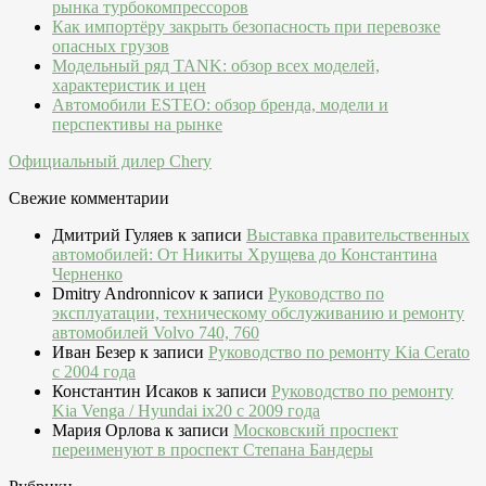
рынка турбокомпрессоров
Как импортёру закрыть безопасность при перевозке
опасных грузов
Модельный ряд TANK: обзор всех моделей,
характеристик и цен
Автомобили ESTEO: обзор бренда, модели и
перспективы на рынке
Официальный дилер Chery
Свежие комментарии
Дмитрий Гуляев
к записи
Выставка правительственных
автомобилей: От Никиты Хрущева до Константина
Черненко
Dmitry Andronnicov
к записи
Руководство по
эксплуатации, техническому обслуживанию и ремонту
автомобилей Volvo 740, 760
Иван Безер
к записи
Руководство по ремонту Kia Cerato
c 2004 года
Константин Исаков
к записи
Руководство по ремонту
Kia Venga / Hyundai ix20 c 2009 года
Мария Орлова
к записи
Московский проспект
переименуют в проспект Степана Бандеры