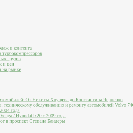
одаж и контента
а турбокомпрессоров
ных грузов
к и цен
ы на рынке
втомобилей: От Никиты Хрущева до Константина Черненко
и, техническому обслуживанию и ремонту автомобилей Volvo 740
 2004 года
Venga / Hyundai ix20 c 2009 года
ют в проспект Степана Бандеры