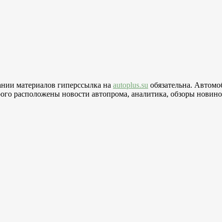
вании материалов гиперссылка на
autoplus.su
обязательна. Автомо
го расположены новости автопрома, аналитика, обзоры новинок