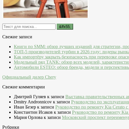
Свежие записи
Книги по SMM: обзор лучших изданий для стратегии, пр
ТОП-5 производителей турбин в 2026 году: лидеры рынк
Как импортёру закрыть безопасность при перевозке опас
Модельный ряд TANK: обзор всех моделей, характеристи
Автомобили ESTEO: обзор бренда, модели и перспектив
Официальный дилер Chery
Свежие комментарии
Дмитрий Гуляев
к записи
Выставка правительственных а
Dmitry Andronnicov
к записи
Руководство по эксплуатаци
Иван Безер
к записи
Руководство по ремонту Kia Cerato c
Константин Исаков
к записи
Руководство по ремонту Kia 
Мария Орлова
к записи
Московский проспект переимену
Рубрики