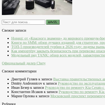
Свежие записи
Hongqi: от «Красного знамени» до мирового премиум-бр
Книги по SMM: обзор лучших изданий для стратегии, пр
ТОП-5 производителей турбин в 2026 году: лидеры рынк
Как импортёру закрыть безопасность при перевозке опас
Модельный ряд TANK: обзор всех моделей, характеристи
Официальный дилер Chery
Свежие комментарии
Дмитрий Гуляев
к записи
Выставка правительственных а
Dmitry Andronnicov
к записи
Руководство по эксплуатаци
Иван Безер
к записи
Руководство по ремонту Kia Cerato c
Константин Исаков
к записи
Руководство по ремонту Kia 
Мария Орлова
к записи
Московский проспект переимену
Рубрики