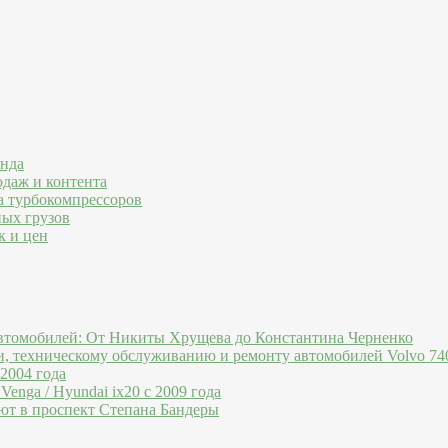
енда
одаж и контента
а турбокомпрессоров
ных грузов
к и цен
втомобилей: От Никиты Хрущева до Константина Черненко
и, техническому обслуживанию и ремонту автомобилей Volvo 740
 2004 года
Venga / Hyundai ix20 c 2009 года
ют в проспект Степана Бандеры