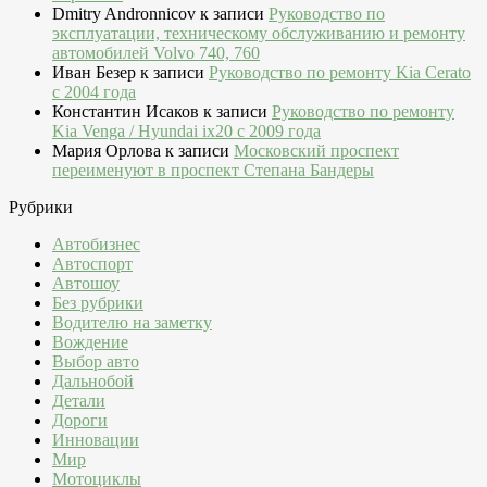
Dmitry Andronnicov
к записи
Руководство по
эксплуатации, техническому обслуживанию и ремонту
автомобилей Volvo 740, 760
Иван Безер
к записи
Руководство по ремонту Kia Cerato
c 2004 года
Константин Исаков
к записи
Руководство по ремонту
Kia Venga / Hyundai ix20 c 2009 года
Мария Орлова
к записи
Московский проспект
переименуют в проспект Степана Бандеры
Рубрики
Автобизнес
Автоспорт
Автошоу
Без рубрики
Водителю на заметку
Вождение
Выбор авто
Дальнобой
Детали
Дороги
Инновации
Мир
Мотоциклы