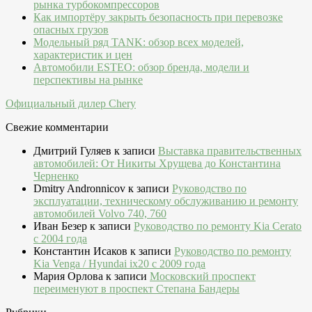
рынка турбокомпрессоров
Как импортёру закрыть безопасность при перевозке
опасных грузов
Модельный ряд TANK: обзор всех моделей,
характеристик и цен
Автомобили ESTEO: обзор бренда, модели и
перспективы на рынке
Официальный дилер Chery
Свежие комментарии
Дмитрий Гуляев
к записи
Выставка правительственных
автомобилей: От Никиты Хрущева до Константина
Черненко
Dmitry Andronnicov
к записи
Руководство по
эксплуатации, техническому обслуживанию и ремонту
автомобилей Volvo 740, 760
Иван Безер
к записи
Руководство по ремонту Kia Cerato
c 2004 года
Константин Исаков
к записи
Руководство по ремонту
Kia Venga / Hyundai ix20 c 2009 года
Мария Орлова
к записи
Московский проспект
переименуют в проспект Степана Бандеры