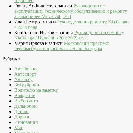
Черненко
Dmitry Andronnicov
к записи
Руководство по
эксплуатации, техническому обслуживанию и ремонту
автомобилей Volvo 740, 760
Иван Безер
к записи
Руководство по ремонту Kia Cerato
c 2004 года
Константин Исаков
к записи
Руководство по ремонту
Kia Venga / Hyundai ix20 c 2009 года
Мария Орлова
к записи
Московский проспект
переименуют в проспект Степана Бандеры
Рубрики
Автобизнес
Автоспорт
Автошоу
Без рубрики
Водителю на заметку
Вождение
Выбор авто
Дальнобой
Детали
Дороги
Инновации
Мир
Мотоциклы