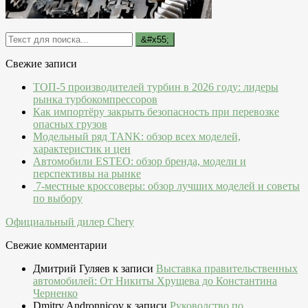
Свежие записи
ТОП-5 производителей турбин в 2026 году: лидеры
рынка турбокомпрессоров
Как импортёру закрыть безопасность при перевозке
опасных грузов
Модельный ряд TANK: обзор всех моделей,
характеристик и цен
Автомобили ESTEO: обзор бренда, модели и
перспективы на рынке
7-местные кроссоверы: обзор лучших моделей и советы
по выбору
Официальный дилер Chery
Свежие комментарии
Дмитрий Гуляев
к записи
Выставка правительственных
автомобилей: От Никиты Хрущева до Константина
Черненко
Dmitry Andronnicov
к записи
Руководство по