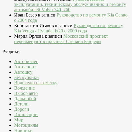
эксплуатации, техническому обслуживанию и ремонту
автомобилей Volvo 740, 760
Иван Безер
к записи
Руководство по ремонту Kia Cerato
c 2004 года
Константин Исаков
к записи
Руководство по ремонту
Kia Venga / Hyundai ix20 c 2009 года
Мария Орлова
к записи
Московский проспект
переименуют в проспект Степана Бандеры
Рубрики
Автобизнес
Автоспорт
Автошоу
Без рубрики
Водителю на заметку
Вождение
Выбор авто
Дальнобой
Детали
Дороги
Инновации
Мир
Мотоциклы
Новинки