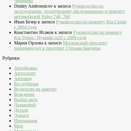
Черненко
Dmitry Andronnicov
к записи
Руководство по
эксплуатации, техническому обслуживанию и ремонту
автомобилей Volvo 740, 760
Иван Безер
к записи
Руководство по ремонту Kia Cerato
c 2004 года
Константин Исаков
к записи
Руководство по ремонту
Kia Venga / Hyundai ix20 c 2009 года
Мария Орлова
к записи
Московский проспект
переименуют в проспект Степана Бандеры
Рубрики
Автобизнес
Автоспорт
Автошоу
Без рубрики
Водителю на заметку
Вождение
Выбор авто
Дальнобой
Детали
Дороги
Инновации
Мир