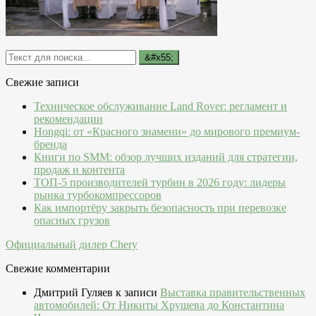
Свежие записи
Техническое обслуживание Land Rover: регламент и
рекомендации
Hongqi: от «Красного знамени» до мирового премиум-
бренда
Книги по SMM: обзор лучших изданий для стратегии,
продаж и контента
ТОП-5 производителей турбин в 2026 году: лидеры
рынка турбокомпрессоров
Как импортёру закрыть безопасность при перевозке
опасных грузов
Официальный дилер Chery
Свежие комментарии
Дмитрий Гуляев
к записи
Выставка правительственных
автомобилей: От Никиты Хрущева до Константина