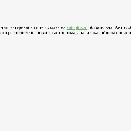
вании материалов гиперссылка на
autoplus.su
обязательна. Автомо
го расположены новости автопрома, аналитика, обзоры новинок