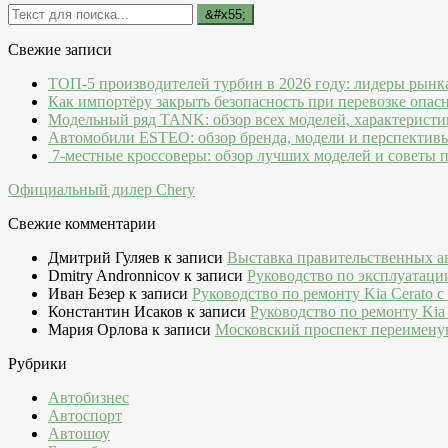
Свежие записи
ТОП-5 производителей турбин в 2026 году: лидеры рынк
Как импортёру закрыть безопасность при перевозке опас
Модельный ряд TANK: обзор всех моделей, характеристи
Автомобили ESTEO: обзор бренда, модели и перспектив
7-местные кроссоверы: обзор лучших моделей и советы 
Официальный дилер Chery
Свежие комментарии
Дмитрий Гуляев
к записи
Выставка правительственных а
Dmitry Andronnicov
к записи
Руководство по эксплуатаци
Иван Безер
к записи
Руководство по ремонту Kia Cerato c
Константин Исаков
к записи
Руководство по ремонту Kia 
Мария Орлова
к записи
Московский проспект переимену
Рубрики
Автобизнес
Автоспорт
Автошоу