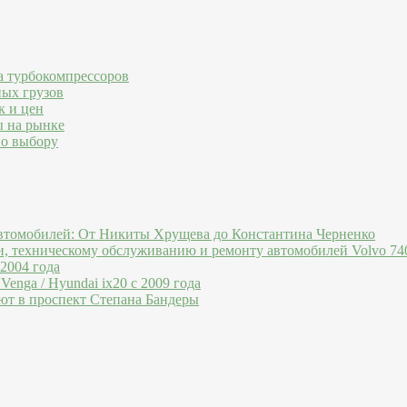
а турбокомпрессоров
ных грузов
к и цен
ы на рынке
по выбору
втомобилей: От Никиты Хрущева до Константина Черненко
и, техническому обслуживанию и ремонту автомобилей Volvo 740
 2004 года
Venga / Hyundai ix20 c 2009 года
ют в проспект Степана Бандеры